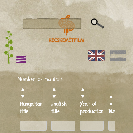
Number of results:
4
▲
▲
▲
▼
▼
▼
▲
Hungarian
English
Year of
▼
title
title
production
Director