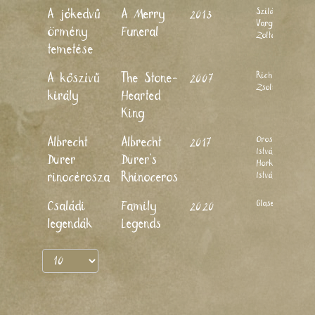
Szilágyi
A jókedvű
A Merry
2013
Varga
örmény
Funeral
Zoltán
temetése
Richly
A kőszívű
The Stone-
2007
Zsolt
király
Hearted
King
Orosz
Albrecht
Albrecht
2017
István,
Dürer
Dürer’s
Horkay
rinocérosza
Rhinoceros
István
Glaser Kati
Családi
Family
2020
legendák
Legends