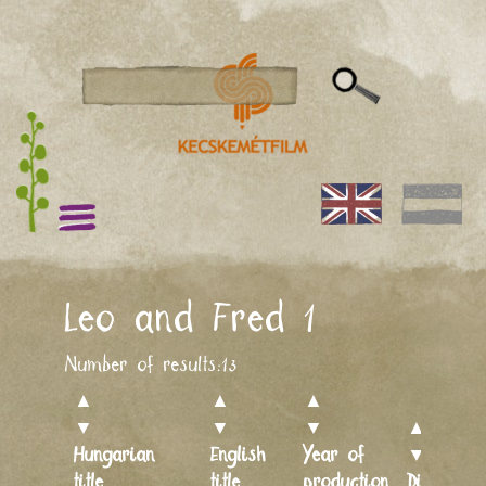
Leo and Fred 1
Number of results:
13
▲
▲
▲
▼
▼
▼
▲
Hungarian
English
Year of
▼
title
title
production
Director