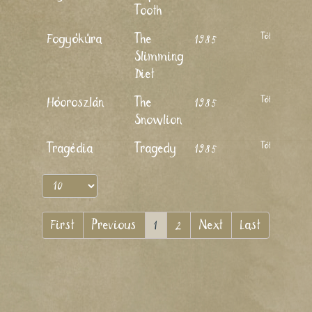
Tooth
Tóth Pál
Fogyókúra
The
1985
Slimming
Diet
Tóth Pál
Hóoroszlán
The
1985
Snowlion
Tóth Pál
Tragédia
Tragedy
1985
First
Previous
1
2
Next
Last