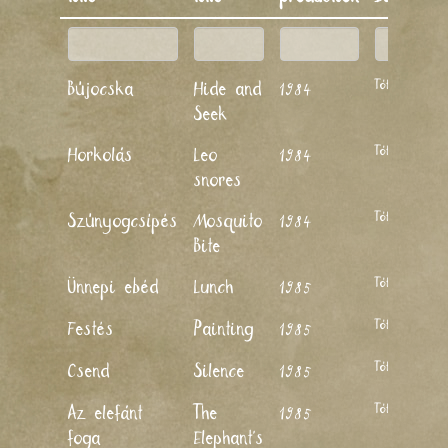
Tóth Pál
Bújocska
Hide and
1984
Seek
Tóth Pál
Horkolás
Leo
1984
snores
Tóth Pál
Szúnyogcsípés
Mosquito
1984
Bite
Tóth Pál
Ünnepi ebéd
Lunch
1985
Tóth Pál
Festés
Painting
1985
Tóth Pál
Csend
Silence
1985
Tóth Pál
Az elefánt
The
1985
foga
Elephant's