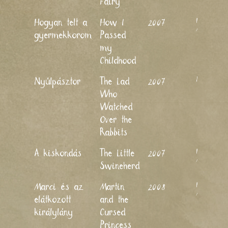
Fairy
Horváth
Hogyan telt a
How I
2007
Mária
gyermekkorom
Passed
my
Childhood
Nagy Lajos
Nyúlpásztor
The Lad
2007
Who
Watched
Over the
Rabbits
Horváth
A kiskondás
The Little
2007
Mária
Swineherd
Horváth
Marci és az
Martin
2008
Mária
elátkozott
and the
királylány
Cursed
Princess