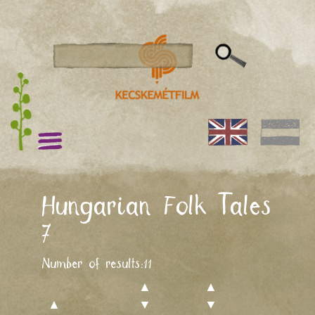
Hungarian Folk Tales
7
Number of results:
11
▲
▲
▲
▼
▼
▲