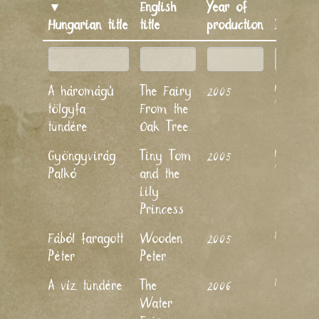
▼
English
Year of
▼
Hungarian title
title
production
Director
Horváth
A háromágú
The Fairy
2005
Mária
tölgyfa
From the
tündére
Oak Tree
Horváth
Gyöngyvirág
Tiny Tom
2005
Mária
Palkó
and the
Lily
Princess
Nagy Lajos
Fából faragott
Wooden
2005
Péter
Peter
Nagy Lajos
A víz tündére
The
2006
Water