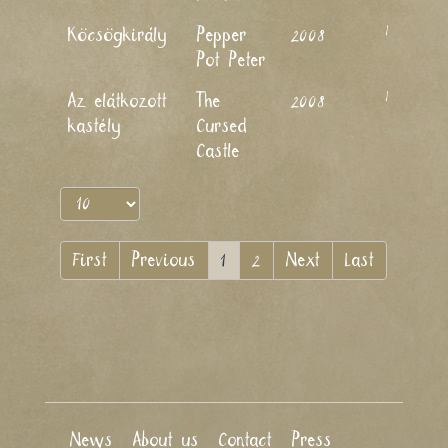
Nagy Lajos
Köcsögkirály
Pepper
2008
Pot Peter
Nagy Lajos
Az elátkozott
The
2008
kastély
Cursed
Castle
First
Previous
1
2
Next
Last
News
About us
Contact
Press