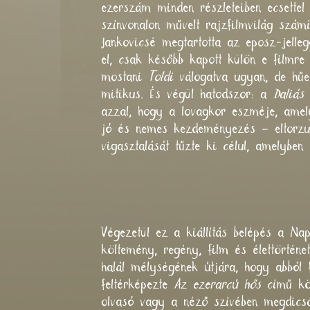
ezerszám minden részleteiben ecsettel
színvonalon művelt rajzfilmvilág szám
Jankovicsé megtartotta az eposz-jelleg
el, csak később kapott külön e filmre
mostani
Toldi
válogatva ugyan, de hűen
mitikus. És végül hatodszor: a
Daliás
azzal, hogy a lovagkor eszméje, amely
jó és nemes kezdeményezés – eltorzu
vigasztalását tűzte ki célul, amelyb
Toldi-film z
Végezetül ez a kiállítás belépés a N
költemény, regény, film és élettörténe
halál mélységének útjára, hogy abból 
feltérképezte
Az ezerarcú hős
című kön
olvasó vagy a néző szívében megdicső