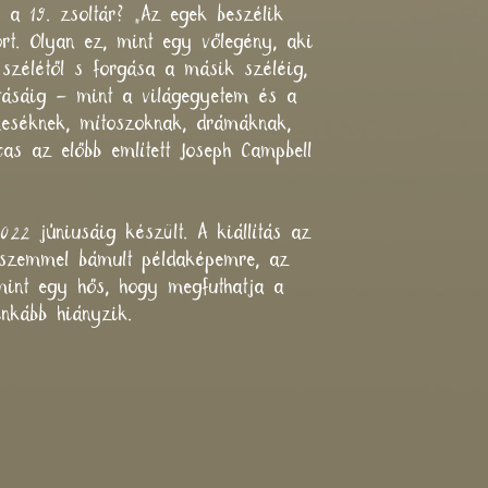
l a 19. zsoltár? „Az egek beszélik
rt. Olyan ez, mint egy vőlegény, aki
 szélétől s forgása a másik széléig,
atásáig – mint a világegyetem és a
meséknek, mítoszoknak, drámáknak,
as az előbb említett Joseph Campbell
022 júniusáig készült. A kiállítás az
ő szemmel bámult példaképemre, az
 mint egy hős, hogy megfuthatja a
inkább hiányzik.