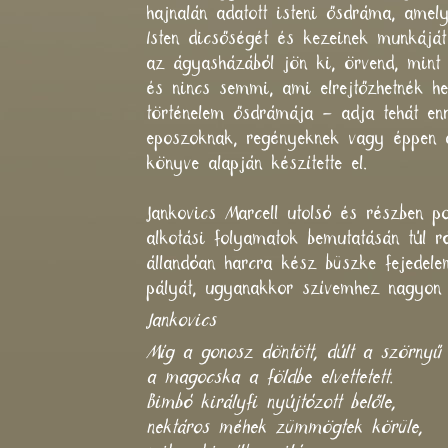
hajnalán adatott isteni ősdráma, amely
Isten dicsőségét és kezeinek munkáját
az ágyasházából jön ki, örvend, mint 
és nincs semmi, ami elrejtőzhetnék he
történelem ősdrámája – adja tehát e
eposzoknak, regényeknek vagy éppen 
könyve alapján készítette el.
Jankovics Marcell utolsó és részben
alkotási folyamatok bemutatásán túl 
állandóan harcra kész büszke fejedel
pályát, ugyanakkor szívemhez nagyon k
Jankovics
Míg a gonosz döntött, dúlt a szörnyű t
a magocska a földbe elvettetett.
Bimbó királyfi nyújtózott belőle,
nektáros méhek zümmögtek körüle,