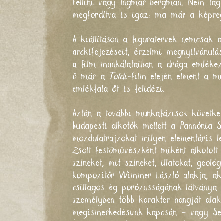
Fellini vagy Ingmar Bergman. Nem taga
megfordítva is igaz: ma már a képre
A kiállításon a figuratervek nemcsak 
arckifejezéseit, érzelmi megnyilvánulá
a film munkálataiban a drága emlékez
ő már a
Toldi
-film elején elment a m
emlékfala őt is felidézi.
Aztán a további munkafázisok követk
budapesti alkotók mellett a Pannónia 
mozdulatrajzokat milyen elementáris l
Zsolt festőművészként miként alkotott
színeket, mit színeket, illatokat, geol
kompozitőr Wimmer László alakja, aki
csillagos ég porózusságának látványa 
személyben több karakter hangját ala
megismerkedésünk kapcsán – vagy Sel