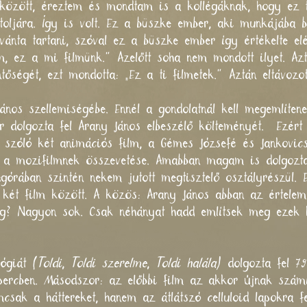
 között, éreztem és mondtam is a kollégáknak, hogy ez tö
oljára. Így is volt. Ez a büszke ember, aki munkájába b
vánta tartani, szóval ez a büszke ember így értékelte elé
, ez a mi filmünk.” Azelőtt soha nem mondott ilyet. Az
tőségét, ezt mondotta: „Ez a ti filmetek.” Aztán eltávozot
 János szellemiségébe. Ennél a gondolatnál kell megemlíte
 dolgozta fel Arany János elbeszélő költeményét. Ezért 
l szóló két animációs film, a Gémes Józsefé és Jankovic
 a mozifilmnek összevetése. Amabban magam is dolgoztam
Agórában szintén nekem jutott megtisztelő osztályrészül. 
két film között. A közös: Arany János abban az értelem
g? Nagyon sok. Csak néhányat hadd említsek meg ezek 
ógiát (
Toldi
,
Toldi szerelme
,
Toldi halála
) dolgozta fel 7
7 percben. Másodszor: az előbbi film az akkor újnak számí
mcsak a háttereket, hanem az átlátszó celluloid lapokra f