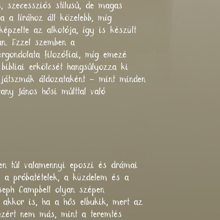
s, szecessziós stílusú, de magas
a a lírához áll közelebb, míg
képzelte az alkotója, így is készült
ban. Ezzel szemben a
rgondolata filozófiai, míg emezé
bibliai erkölcsét hangsúlyozza ki
i játszmák áldozataként – mint minden
any János hősi múlttal való
ken túl valamennyi eposzi és drámai
ép a próbatételek, a küzdelem és a
oseph Campbell olyan szépen
akkor is, ha a hős elbukik, mert az
 ezért nem más, mint a teremtés