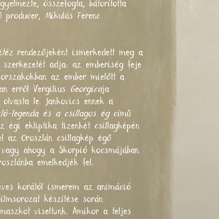
egyelmezte, összefogta, bátorította
ő producer, Mikulás Ferenc
itéz
rendezőjeként ismerkedett meg a
szerkezetét adja: az emberiség feje
korszakokban az ember mielőtt a
an erről Vergilius
Georgica
ja
 olvasta le. Jankovics ennek a
ló-legenda és a csillagos ég
című
égi ekliptika tizenkét csillagképén
el az Oroszlán csillagkép égő
n, vagy ahogy a Skorpió kocsmájában
oszlánba emelkedjék fel.
 éves korától ismerem az animáció
ilmsorozat készítése során
maszkot viseltünk. Amikor a teljes