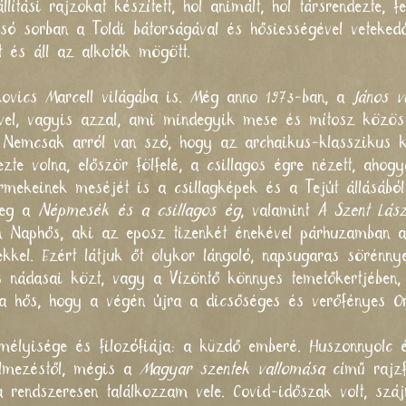
lítási rajzokat készített, hol animált, hol társrendezte, f
só sorban a Toldi bátorságával és hősiességével veteked
 és áll az alkotók mögött.
kovics Marcell világába is. Még anno 1973-ban, a
János v
el, vagyis azzal, ami mindegyik mese és mítosz közös 
l. Nemcsak arról van szó, hogy az archaikus-klasszikus 
zte volna, először fölfelé, a csillagos égre nézett, ahogy
rmekeinek meséjét is a csillagképek és a Tejút állásából
meg a
Népmesék és a csillagos ég
, valamint
A Szent Lász
 Naphős, aki az eposz tizenkét énekével párhuzamban az 
kkel. Ezért látjuk őt olykor lángoló, napsugaras sörénny
s nádasai közt, vagy a Vízöntő könnyes temetőkertjébe
 a hős, hogy a végén újra a dicsőséges és verőfényes Or
zemélyisége és filozófiája: a küzdő emberé. Huszonnyolc
filmezéstől, mégis a
Magyar szentek vallomása
című rajzf
a rendszeresen találkozzam vele. Covid-időszak volt, száj