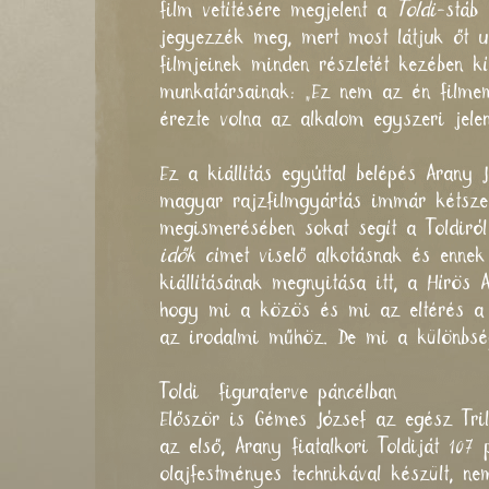
film vetítésére megjelent a
Toldi
-stáb
jegyezzék meg, mert most látjuk őt ut
filmjeinek minden részletét kezében kí
munkatársainak: „Ez nem az én filmem
érezte volna az alkalom egyszeri jelen
Ez a kiállítás egyúttal belépés Arany
magyar rajzfilmgyártás immár kétszer
megismerésében sokat segít a Toldiró
idők
címet viselő alkotásnak és ennek
kiállításának megnyitása itt, a Hírös 
hogy mi a közös és mi az eltérés a 
az irodalmi műhöz. De mi a különbsé
Toldi figuraterve páncélban
Először is Gémes József az egész Tril
az első, Arany fiatalkori Toldiját 10
olajfestményes technikával készült, ne