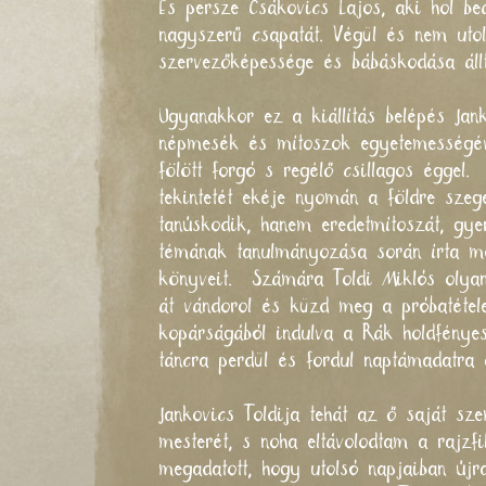
És persze Csákovics Lajos, aki hol beál
nagyszerű csapatát. Végül és nem utol
szervezőképessége és bábáskodása állt
Ugyanakkor ez a kiállítás belépés Jan
népmesék és mítoszok egyetemességév
fölött forgó s regélő csillagos égge
tekintetét ekéje nyomán a földre szege
tanúskodik, hanem eredetmítoszát, gye
témának tanulmányozása során írta 
könyveit. Számára Toldi Miklós olyan
át vándorol és küzd meg a próbatétele
kopárságából indulva a Rák holdfénye
táncra perdül és fordul naptámadatra
Jankovics Toldija tehát az ő saját s
mesterét, s noha eltávolodtam a rajz
megadatott, hogy utolsó napjaiban újr