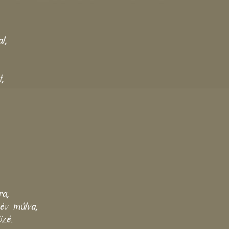
l,
,
ra,
 év múlva,
özé.