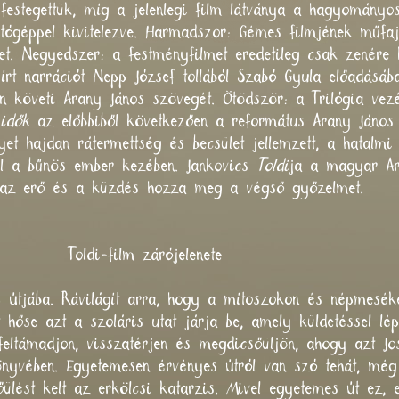
 festegettük, míg a jelenlegi film látványa a hagyományo
ítógéppel kivitelezve. Harmadszor: Gémes filmjének műfaj
et. Negyedszer: a festményfilmet eredetileg csak zenére 
 írt narrációt Nepp József tollából Szabó Gyula előadásá
 követi Arany János szövegét. Ötödször: a Trilógia vezé
 idők
az előbbiből következően a református Arany János 
et hajdan rátermettség és becsület jellemzett, a hatalm
l a bűnös ember kezében. Jankovics
Toldi
ja a magyar Ar
en az erő és a küzdés hozza meg a végső győzelmet.
árójelenete
ap útjába. Rávilágít arra, hogy a mítoszokon és népmesé
t hőse azt a szoláris utat járja be, amely küldetéssel l
feltámadjon, visszatérjen és megdicsőüljön, ahogy azt J
yvében. Egyetemesen érvényes útról van szó tehát, még 
ülést kelt az erkölcsi katarzis. Mivel egyetemes út ez,