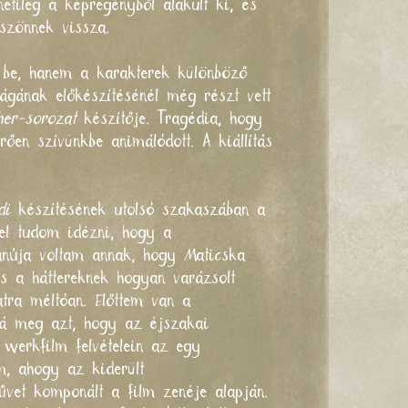
etileg a képregényből alakult ki, és
szönnek vissza.
ák be, hanem a karakterek különböző
lágának előkészítésénél még részt vett
her-sorozat
készítője. Tragédia, hogy
ően szívünkbe animálódott. A kiállítás
di
készítésének utolsó szakaszában a
fel tudom idézni, hogy a
tanúja voltam annak, hogy Maticska
 s a háttereknek hogyan varázsolt
latra méltóan. Előttem van a
ná meg azt, hogy az éjszakai
 werkfilm felvételein az egy
m, ahogy az kiderült
vet komponált a film zenéje alapján.