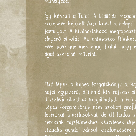
műhelyébe.
Így készült a Toldi. A kiállítás meg
közepére képzett Nap körül a belépő e
fortélyait. A kíváncsiskodó megtapasz
elnyerő alkotás. Az animációs filmkés
erre járó gyermek vagy fiatal, hogy e
ágat szeretné művelni.
Első lépés a képes forgatókönyv a fig
hajol egyszerű, állítható kis rajzaszt
illusztrációként is megállhatják a he
képes forgatókönyv nem szokott grafik
technikai utasításokkal, de itt fonto
nemcsak rajzfilmekhez készítenek ilye
vizuális gondolkodásuk ösztönzésére m