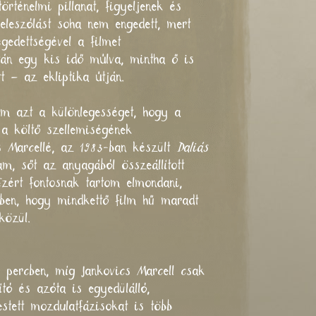
rténelmi pillanat, figyeljenek és
eleszólást soha nem engedett, mert
gedettségével a filmet
tán egy kis idő múlva, mintha ő is
t – az ekliptika útján.
nem azt a különlegességet, hogy a
a költő szellemiségének
s Marcellé, az 1983-ban készült
Daliás
, sőt az anyagából összeállított
Ezért fontosnak tartom elmondani,
ben, hogy mindkettő film hű maradt
közül.
9 percben, míg Jankovics Marcell csak
tó és azóta is egyedülálló,
estett mozdulatfázisokat is több