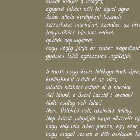
mikor kinyílt a világra,
égígérő faként nőtt fel ágról ágra.
Aztán atléta királyként küzdött
sziszifuszi munkával, szemben az árra
fanyüvőként sámsoni erővel,
apollói napsugárral,
hogy végig járja az ember tragédiáját
győztes Toldi egészestés vigíliáját.
S most, hogy kicsi lélekgyermek újra,
királyfiként indult el az útra,
miután hősként hullott el a harcban.
Mit látunk e Szent László-i arcban?
Hulló csillag volt talán?
Nem. Üstökös volt, asztrális talány.
Nap körüli pályáján majd elközelít új
nagy ellipszis ívben persze, egy ezer
hogy magot vessen a dőlt oszlopok k