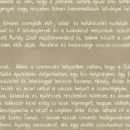
dható az sem, hogy a jelenetek sorára épülő film történ
gények nagy részében filmes kameraállások látványai kö
a filmben szereplők elől-, oldal- és hátulnézetét mutatj
sait is. A látványtervek és a különböző helyszínek színvi
etű Richly Zsolt rajzfilmrendező is, többek között a
Lut
inden élők útján. Nevetése és kedvessége vissza-visszatér
eznek. Abban a szerencsés helyzetben voltam, hogy a
Tol
Stúdió épületében dolgozhattam egy kis helyiségben. Így 
endülettel és tehetséggel tervezte Kosaras Mihály. Aztán 
 festék és ecset nélkül a vászon helyett a számítógépbe,
ógiai, botanikai és építészeti részleteket hitelesen és ámu
 többször késő estig is azon töprengett, hogyan oldhat
beszippantsa a nézőt a végtelen űrbe. Aztán látható itt a
kító Széles Tamás – nicsak-nicsak ismerős teológustársa
meci György zeneszerző, aki egy önálló szimfonikus mű