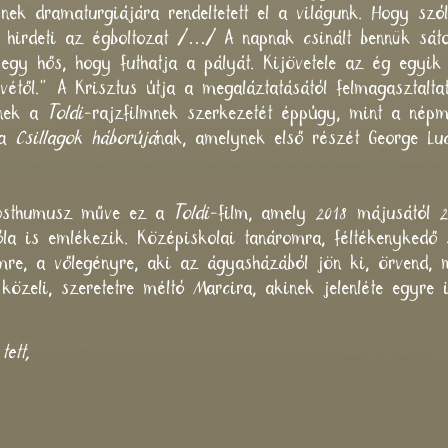
nek dramaturgiájára rendeltetett el a világunk. Hogy szó
 hirdeti az égboltozat /…/ A napnak csinált bennük sáto
egy hős, hogy futhatja a pályát. Kijövetele az ég egyik
vétől.” A Krisztus útja a megaláztatásától felmagasztalt
nnek a
Toldi
-rajzfilmnek szerkezetét éppúgy, mint a nép
a
Csillagok háborújá
nak, amelynek első részét George Luc
 posthumusz műve ez a
Toldi
-film, amely 2018 májusától 2
róla is emlékezik. Középiskolai tanáromra, féltékenyked
emre, a vőlegényre, aki az ágyasházából jön ki, örvend,
özeli, szeretetre méltó Marcira, akinek jelenléte egyre 
ett,