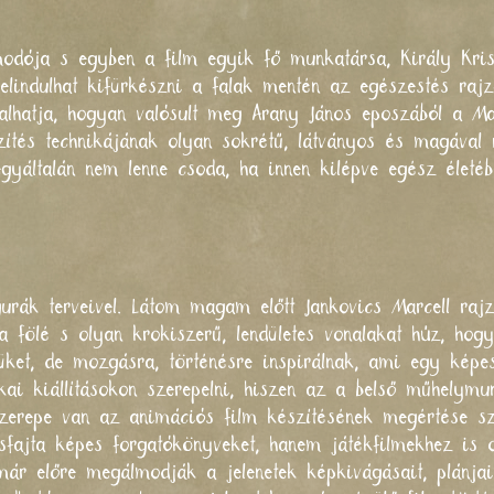
álmodója s egyben a film egyik fő munkatársa, Király Kr
lindulhat kifürkészni a falak mentén az egészestés rajz
talhatja, hogyan valósult meg Arany János eposzából a M
zítés technikájának olyan sokrétű, látványos és magával
gyáltalán nem lenne csoda, ha innen kilépve egész életé
urák terveivel. Látom magam előtt Jankovics Marcell rajz
ala fölé s olyan krokiszerű, lendületes vonalakat húz, ho
lyüket, de mozgásra, történésre inspirálnak, ami egy kép
ai kiállításokon szerepelni, hiszen az a belső műhelymu
s szerepe van az animációs film készítésének megértése s
sfajta képes forgatókönyveket, hanem játékfilmekhez is o
ár előre megálmodják a jelenetek képkivágásait, plánjait