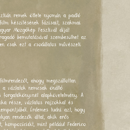
isztián remek ötlete nyomán a padló
film készítésének fázisait, szakmai
agyar Mozgókép Fesztivál díját
 ragadó bemutatásával szembesülhet az
ben csak ezt a csodálatos művészeti
filmrendezőt, ahogy megszállottan
gy a vázlatok nemcsak önálló
es forgatókönyvnél alapkövetelmény. A
nka része, vázlatos rajzokkal és
zempontjából. Érdemes tudni azt, hogy
lyan rendezők által, akik erős
, kompozícióit, mint például Federico