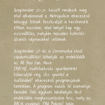
Szeptember 21–24. között rendezik meg
első alkalommal a
Metropolice
elnevezésű
bűnügyi filmek fesztiválját a kecskeméti
Otthon moziban, ahol helyet kap egy
összeállítás, melyben hazudós-füllentős-
átverős népmeséket vetítenek.
Szeptember 29-én a
Cerceruska
című
vándorkiállítást láthatják az érdeklődők
az
All You Can Move
(AYCM),
multifunkciós sportbérletet
kibocsájtó cég,
Űzz sportot a
kultúrából!
elnevezésű programjának
keretében. A program másik fő eseménye
Benedek Elek egykori lakóhelyén lévő
emléktábla megkoszorúzása lesz, mely az
AYCM irodaház (Ybl Palota) falán