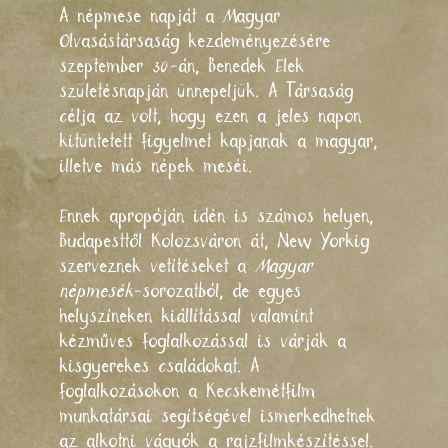
A népmese napját a Magyar
Olvasástársaság kezdeményezésére
szeptember 30-án, Benedek Elek
születésnapján ünnepeljük. A Társaság
célja az volt, hogy ezen a jeles napon
kitüntetett figyelmet kapjanak a magyar,
illetve más népek meséi.
Ennek apropóján idén is számos helyen,
Budapesttől Kolozsváron át, New Yorkig
szerveznek vetítéseket a
Magyar
népmesék
-sorozatból, de egyes
helyszíneken kiállítással valamint
kézműves foglalkozással is várják a
kisgyerekes családokat. A
foglalkozásokon a Kecskemétfilm
munkatársai segítségével ismerkedhetnek
az alkotni vágyók a rajzfilmkészítéssel.