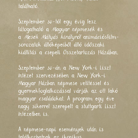
található.
Szeptember 30-tól egy évig lesz
látogatható a
Magyar népmesék
és
a
Mesék Mátyás királyról
animációsfilm-
sorozatok állóképeiből álló időszaki
kiállítás a
csepeli Összetartozás Házában
.
Szeptember 30-án a
New York-i Liszt
Intézet
szervezésében a New York-i
Magyar Házban népmese vetítéssel és
gyermekfoglalkozással várják az ott lakó
magyar családokat. A program egy éve
nagy sikerrel szerepelt a stuttgarti Liszt
Intézetben is.
A népmese-napi események után is
találkozhatnak az ikonikus