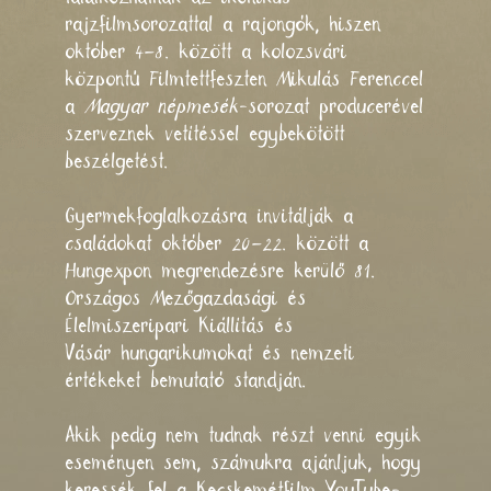
rajzfilmsorozattal a rajongók, hiszen
október 4–8. között a kolozsvári
központú
Filmtettfeszt
en Mikulás Ferenccel
a
Magyar népmesék
-sorozat producerével
szerveznek vetítéssel egybekötött
beszélgetést.
Gyermekfoglalkozásra invitálják a
családokat október 20–22. között a
Hungexpon megrendezésre kerülő
81.
Országos Mezőgazdasági és
Élelmiszeripari Kiállítás és
Vásár
hungarikumokat és nemzeti
értékeket bemutató standján.
Akik pedig nem tudnak részt venni egyik
eseményen sem, számukra ajánljuk, hogy
keressék fel a
Kecskemétfilm YouTube-