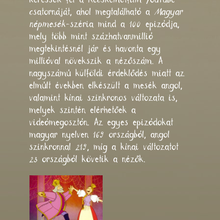
csatornáját
, ahol megtalálható a
Magyar
népmesék
-széria mind a 100 epizódja,
mely több mint százhatvanmillió
megtekintésnél jár és havonta egy
millióval növekszik a nézőszám. A
nagyszámú külföldi érdeklődés miatt az
elmúlt években elkészült a mesék
angol
,
valamint
kínai
szinkronos változata is,
melyek szintén elérhetőek a
videómegosztón. Az egyes epizódokat
magyar nyelven 169 országból, angol
szinkronnal 219, míg a kínai változatot
23 országból követik a nézők.