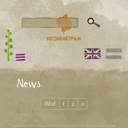
News
Előző
1
2
3