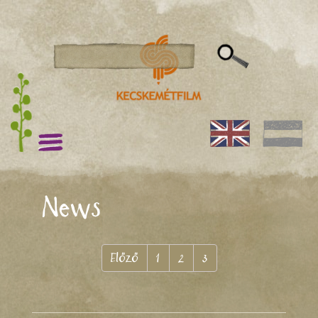
News
Előző
1
2
3