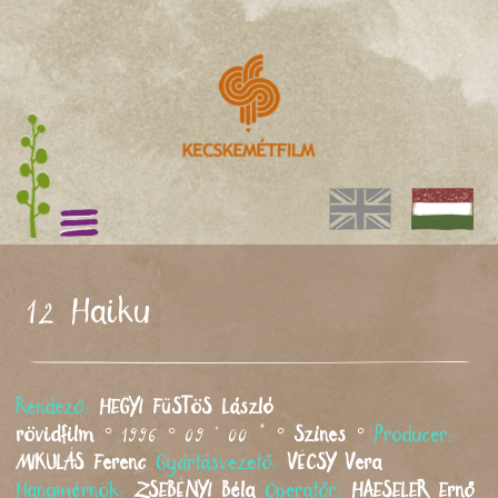
12 Haiku
Rendező:
HEGYI FüSTöS
László
rövidfilm
° 1996 ° 09 ' 00 " °
Színes
°
Producer:
MIKULÁS
Ferenc
Gyártásvezető:
VÉCSY
Vera
Hangmérnök:
ZSEBÉNYI
Béla
Operatőr:
HAESELER
Ernő