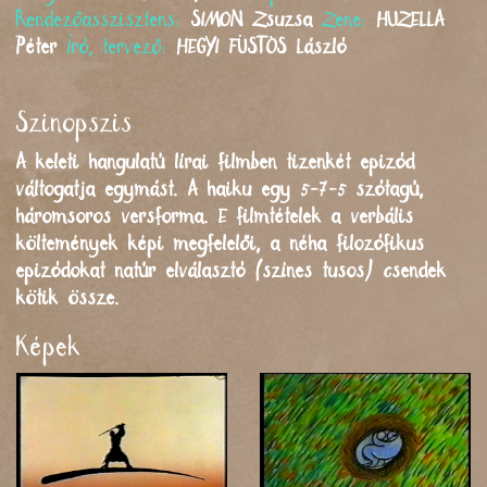
Rendezőasszisztens:
SIMON
Zsuzsa
Zene:
HUZELLA
Péter
Író, tervező:
HEGYI FÜSTÖS
László
Szinopszis
A keleti hangulatú lírai filmben tizenkét epizód
váltogatja egymást. A haiku egy 5-7-5 szótagú,
háromsoros versforma. E filmtételek a verbális
költemények képi megfelelői, a néha filozófikus
epizódokat natúr elválasztó (színes tusos) csendek
kötik össze.
Képek