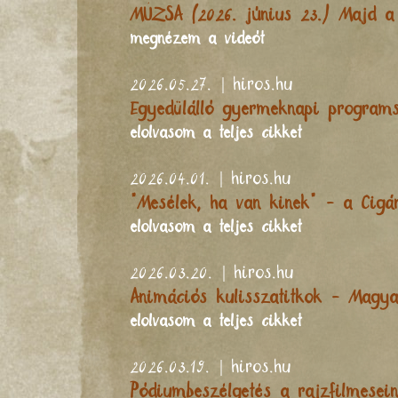
MÚZSA (2026. június 23.) Majd a 
megnézem a videót
2026.05.27. | hiros.hu
Egyedülálló gyermeknapi programs
elolvasom a teljes cikket
2026.04.01. | hiros.hu
"Mesélek, ha van kinek" - a Cigá
elolvasom a teljes cikket
2026.03.20. | hiros.hu
Animációs kulisszatitkok - Magya
elolvasom a teljes cikket
2026.03.19. | hiros.hu
Pódiumbeszélgetés a rajzfilmesein