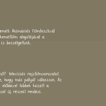
keméti Animációs Filmfesztivál
kemétfilm alapítójával a
is beszélgettünk.
t! televíziós rajzfilmsorozatot.
ne, hogy más pályát válasszon. Az
, előbbivel többek között a
zat új részeit rendezi.