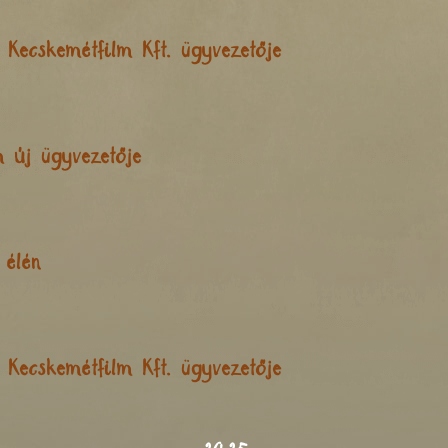
a Kecskemétfilm Kft. ügyvezetője
m új ügyvezetője
 élén
a Kecskemétfilm Kft. ügyvezetője