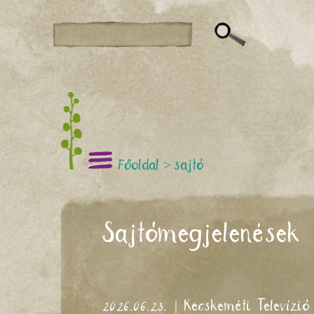
Főoldal
>
sajtó
Sajtómegjelenések
2026.06.23. | Kecskeméti Televízió