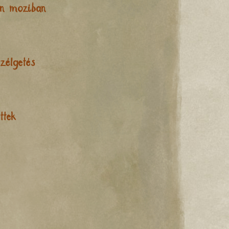
on moziban
zélgetés
ttek