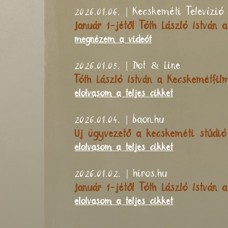
2026.01.06. | Kecskeméti Televízió
Január 1-jétől Tóth László István 
megnézem a videót
2026.01.05. | Dot & Line
Tóth László István a Kecskemétfil
elolvasom a teljes cikket
2026.01.04. | baon.hu
Új ügyvezető a kecskeméti stúdió
elolvasom a teljes cikket
2026.01.02. | hiros.hu
Január 1-jétől Tóth László István 
elolvasom a teljes cikket