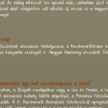
t. Az eddig elkészült 100 epizód után, várhatóan jövő n
zázad alatt világhírűvé vált alkotás új részei is a hag
 majd.
 Erdő
efüzérének animációs feldolgozása, a Kecskemétfilmben 
n-kanyarba vezényelt II. Magyar Hadsereg orvosáról. Tel
sorozatra úgy kell összekalapozni a pénzt"
séken, a Vízipók-csodapókon vagy a Leo és Freden, a ke
tt animációs műhely túlélte alapítóját, a Pannónia Filmstú
ödik. A 17. Kecskeméti Animációs Filmfesztivál apropóján