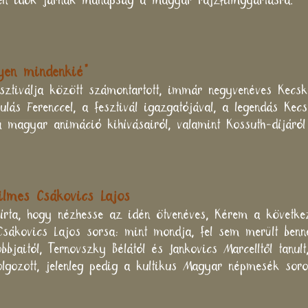
lyen idők járnak manapság a magyar rajzfilmgyártásra.
gyen mindenkié"
fesztiválja között számontartott, immár negyvenéves Kecs
lás Ferenccel, a fesztivál igazgatójával, a legendás Kecs
a magyar animáció kihívásairól, valamint Kossuth-díjáról 
filmes Csákovics Lajos
sírta, hogy nézhesse az idén ötvenéves, Kérem a következő
 Csákovics Lajos sorsa: mint mondja, fel sem merült ben
aitól, Ternovszky Bélától és Jankovics Marcelltől tanult
olgozott, jelenleg pedig a kultikus Magyar népmesék soro