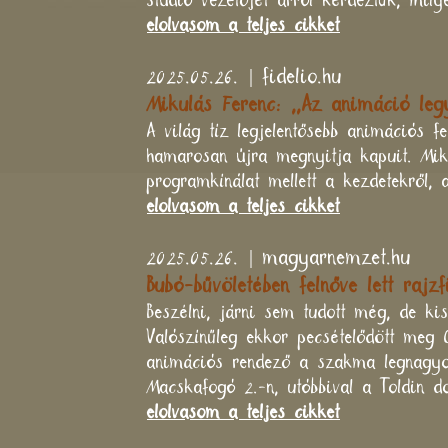
stúdió vezetőjét arról kérdeztük, mi
elolvasom a teljes cikket
2025.05.26. | fidelio.hu
Mikulás Ferenc: ,,Az animáció le
A világ tíz legjelentősebb animációs 
hamarosan újra megnyitja kapuit. Miku
programkínálat mellett a kezdetekről, 
elolvasom a teljes cikket
2025.05.26. | magyarnemzet.hu
Bubó-bűvöletében felnőve lett rajz
Beszélni, járni sem tudott még, de ki
Valószínűleg ekkor pecsételődött meg
animációs rendező a szakma legnagyobbj
Macskafogó 2.-n, utóbbival a Toldin d
elolvasom a teljes cikket