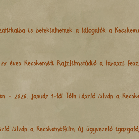
szatitkaiba is betekinthetnek a látogatók a Kecskem
55 éves Kecskeméti Rajzfilmstúdió a tavaszi feszt
én - 2026. január 1-től Tóth László István a Kecsk
szló István a Kecskemétfilm új ügyvezető igazgató