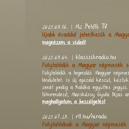
2025.08.16. | M2 Petőfi TV
Újabb évaddal jelentkezik a Mag
megnézem a videót
2025.08.04. | klasszikradio.hu
Folytatódik a Magyar népmesék s
Folytatódik a legendás Magyar népmes
lendületet: 13 új epizód készül, közt
zenét pedig a Kaláka együttes jegyzi
filmrendező, Macskássy Gyula Díjas an
meghallgatom a beszélgetést
2025.07.28. | rtl.hu/hirado
Folytatódnak a Magyar népmesék