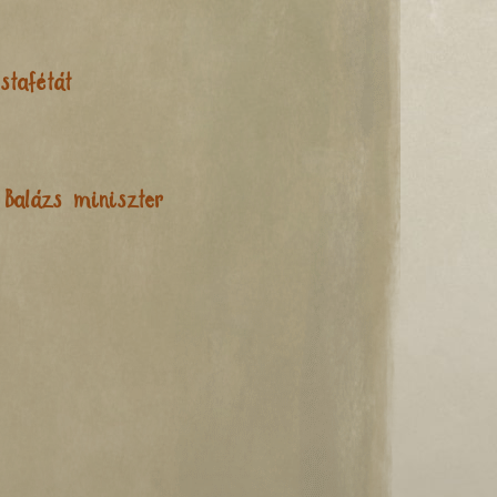
stafétát
 Balázs miniszter