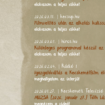
elolvasom a teljes cikket
2026.03.11. | kecsup.hu
Filmvetítés után az alkotás kulis
elolvasom a teljes cikket
2026.03.05. | hiros.hu
Különleges programmal készül az 
elolvasom a teljes cikket
2026.02.04. | Rádió 1
Igazgatóváltás a Kecskemétfilm él
meghallgatom az interjút
2026.01.27. | Kecskeméti Televízió
MÚZSA (2026. január 27.) Tóth Lá
megnézem a videót