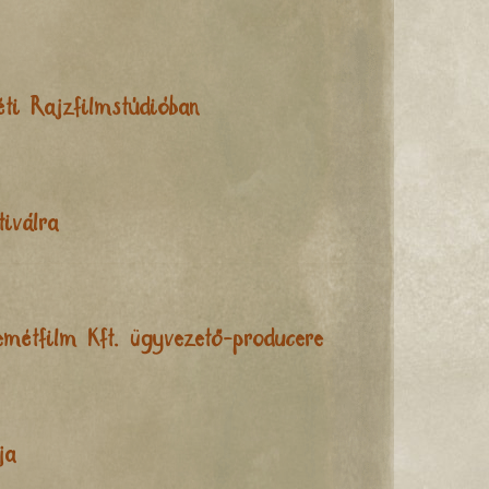
éti Rajzfilmstúdióban
iválra
emétfilm Kft. ügyvezető-producere
ja