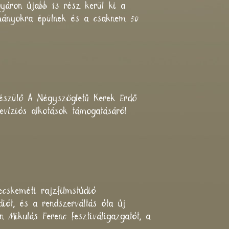
yáron újabb 13 rész kerül ki a
yományokra épülnek és a csaknem 50
készülő A Négyszögletű Kerek Erdő
evíziós alkotások támogatásáról
cskeméti rajzfilmstúdió
diót, és a rendszerváltás óta új
 Mikulás Ferenc fesztiváligazgatót, a