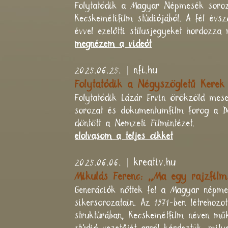
Folytatódik a Magyar Népmesék soroza
Kecskemétifilm stúdiójából. A fél évs
évvel ezelőtti stílusjegyeket hordozza
megnézem a videót
2025.06.25. | nfi.hu
Folytatódik a Négyszögletű Kerek
Folytatódik Lázár Ervin örökzöld mes
sorozat és dokumentumfilm forog a Do
döntött a Nemzeti Filmintézet.
elolvasom a teljes cikket
2025.06.06. | kreativ.hu
Mikulás Ferenc: ,,Ma egy rajzfilm
Generációk nőttek fel a Magyar népme
sikersorozatain. Az 1971-ben létrehozo
struktúrában, Kecskemétfilm néven műk