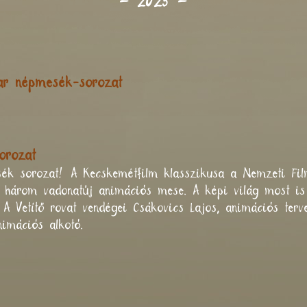
–
2025
–
yar népmesék-sorozat
orozat
ék sorozat! A Kecskemétfilm klasszikusa a Nemzeti Fil
ük három vadonatúj animációs mese. A képi világ most is
. A Vetítő rovat vendégei Csákovics Lajos, animációs te
imációs alkotó.