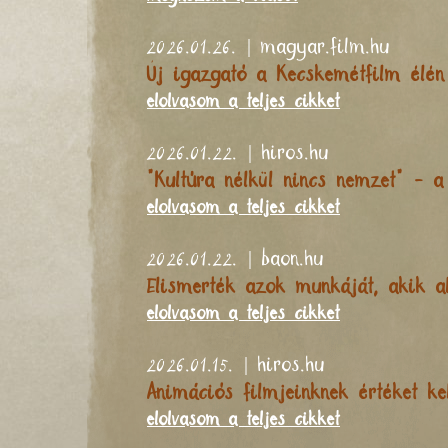
2026.01.26. | magyar.film.hu
Új igazgató a Kecskemétfilm élén 
elolvasom a teljes cikket
2026.01.22. | hiros.hu
"Kultúra nélkül nincs nemzet" - 
elolvasom a teljes cikket
2026.01.22. | baon.hu
Elismerték azok munkáját, akik al
elolvasom a teljes cikket
2026.01.15. | hiros.hu
Animációs filmjeinknek értéket ke
elolvasom a teljes cikket