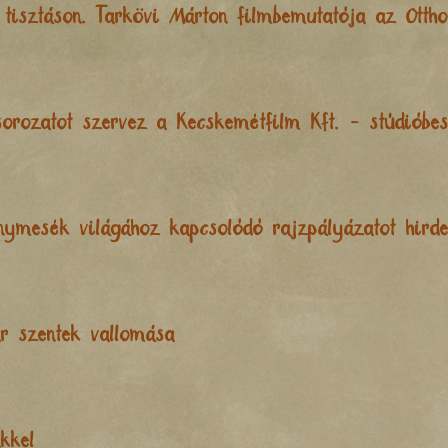
tisztáson. Tarkövi Márton filmbemutatója az Otth
orozatot szervez a Kecskemétfilm Kft. - stúdióbes
nymesék világához kapcsolódó rajzpályázatot hirde
r szentek vallomása
kkel