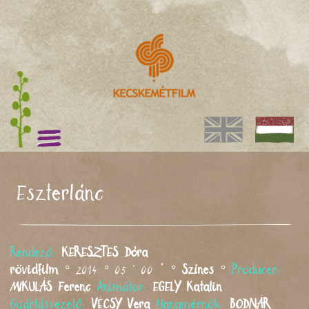
Eszterlánc
Rendező:
KERESZTES
Dóra
rövidfilm
° 2014 ° 05 ' 00 " °
Színes
°
Producer:
MIKULÁS
Ferenc
Animátor:
EGELY
Katalin
Gyártásvezető:
VÉCSY
Vera
Hangmérnök:
BODNÁR