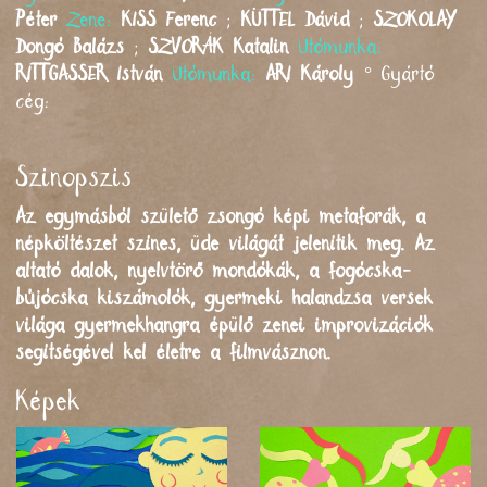
Péter
Zene:
KISS
Ferenc
;
KÜTTEL
Dávid
;
SZOKOLAY
Dongó Balázs
;
SZVORÁK
Katalin
Utómunka:
RITTGASSER
István
Utómunka:
ARI
Károly
°
Gyártó
cég:
Szinopszis
Az egymásból születő zsongó képi metaforák, a
népköltészet színes, üde világát jelenítik meg. Az
altató dalok, nyelvtörő mondókák, a fogócska-
bújócska kiszámolók, gyermeki halandzsa versek
világa gyermekhangra épülő zenei improvizációk
segítségével kel életre a filmvásznon.
Képek