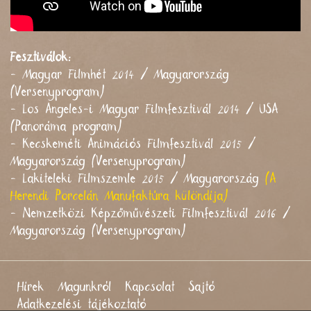
Fesztiválok:
- Magyar Filmhét 2014 / Magyarország
(Versenyprogram)
- Los Angeles-i Magyar Filmfesztivál 2014 / USA
(Panoráma program)
- Kecskeméti Animációs Filmfesztivál 2015 /
Magyarország (Versenyprogram)
- Lakiteleki Filmszemle 2015 / Magyarország
(A
Herendi Porcelán Manufaktúra különdíja)
- Nemzetközi Képzőművészeti Filmfesztivál 2016 /
Magyarország (Versenyprogram)
Hírek
Magunkról
Kapcsolat
Sajtó
Adatkezelési tájékoztató