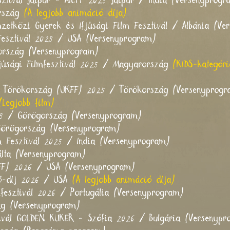
ztivál Jaipur - AICFF 2025 Jaipur / India (Versenyprogr
ország
(A legjobb animáció díja)
etközi Gyerek és Ifjúsági Film Fesztivál / Albánia (Ve
Fesztivál 2025 / USA (Versenyprogram)
rország (Versenyprogram)
júsági Filmfesztivál 2025 / Magyarország
(KIDS-kategór
bul, Törökország (UKFF) 2025 / Törökország (Versenyprog
(Legjobb film)
025 / Görögország (Versenyprogram)
Görögország (Versenyprogram)
 Fesztivál 2025 / India (Versenyprogram)
lta (Versenyprogram)
CFF) 2026 / USA (Versenyprogram)
ő-díj 2026 / USA
(A legjobb animáció díja)
esztivál 2026 / Portugália (Versenyprogram)
ág (Versenyprogram)
tivál GOLDEN KUKER - Szófia 2026 / Bulgária (Versenypr