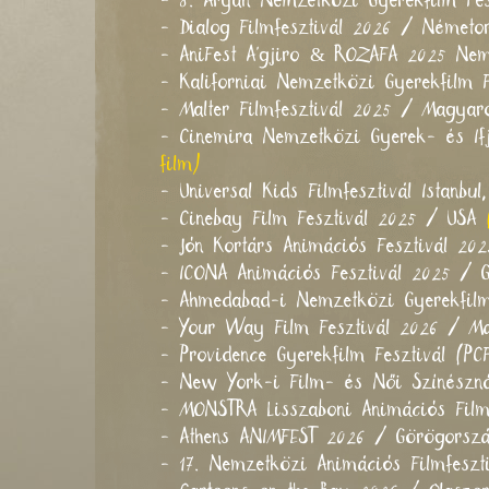
- 8. Aryan Nemzetközi Gyerekfilm Fes
- Dialog Filmfesztivál 2026 / Német
- AniFest A'gjiro & ROZAFA 2025 Nemz
- Kaliforniai Nemzetközi Gyerekfilm 
- Malter Filmfesztivál 2025 / Magya
- Cinemira Nemzetközi Gyerek- és If
film)
- Universal Kids Filmfesztivál Istan
- Cinebay Film Fesztivál 2025 / USA
- Jón Kortárs Animációs Fesztivál 2
- ICONA Animációs Fesztivál 2025 / 
- Ahmedabad-i Nemzetközi Gyerekfilm
- Your Way Film Fesztivál 2026 / Má
- Providence Gyerekfilm Fesztivál (P
- New York-i Film- és Női Színészn
- MONSTRA Lisszaboni Animációs Filmf
- Athens ANIMFEST 2026 / Görögorsz
- 17. Nemzetközi Animációs Filmfesz