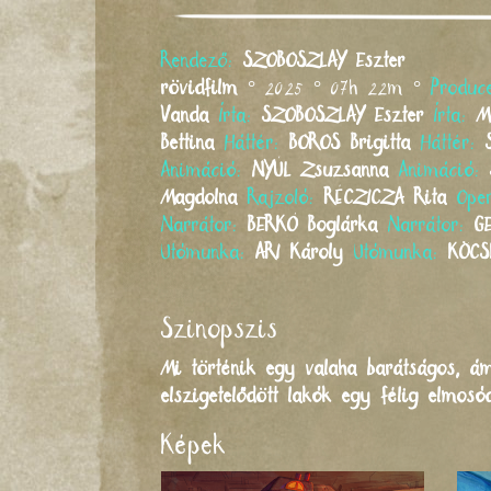
Rendező:
SZOBOSZLAY
Eszter
rövidfilm
° 2025 ° 07h 22m °
Produc
Vanda
Írta:
SZOBOSZLAY
Eszter
Írta:
M
Bettina
Háttér:
BOROS
Brigitta
Háttér:
Animáció:
NYÚL
Zsuzsanna
Animáció:
Magdolna
Rajzoló:
RÉCZICZA
Rita
Ope
Narrátor:
BERKÓ
Boglárka
Narrátor:
G
Utómunka:
ARI
Károly
Utómunka:
KÖCS
Szinopszis
Mi történik egy valaha barátságos, á
elszigetelődött lakók egy félig elmosó
Képek