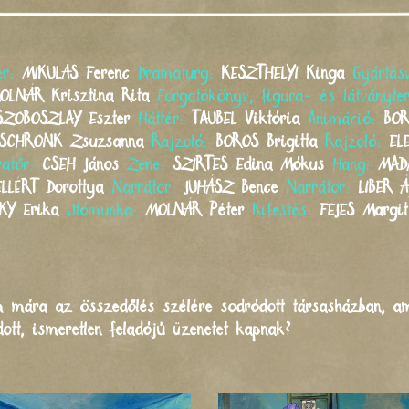
er:
MIKULÁS
Ferenc
Dramaturg:
KESZTHELYI
Kinga
Gyártás
OLNÁR
Krisztina Rita
Forgatókönyv, figura- és látványte
SZOBOSZLAY
Eszter
Háttér:
TAUBEL
Viktória
Animáció:
BO
SCHRONK
Zsuzsanna
Rajzoló:
BOROS
Brigitta
Rajzoló:
EL
ratőr:
CSEH
János
Zene:
SZIRTES
Edina Mókus
Hang:
MAD
ELLÉRT
Dorottya
Narrátor:
JUHÁSZ
Bence
Narrátor:
LIBER
Á
KY
Erika
Utómunka:
MOLNÁR
Péter
Kifestés:
FEJES
Margit
m mára az összedőlés szélére sodródott társasházban, am
dott, ismeretlen feladójú üzenetet kapnak?