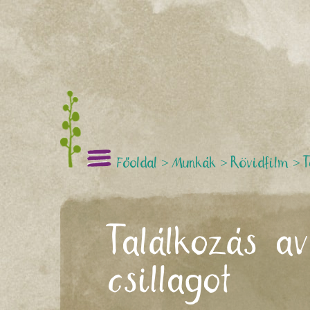
Főoldal
>
Munkák
>
Rövidfilm
>
T
Találkozás a
csillagot