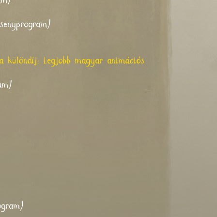
am)
rsenyprogram)
ia különdíj: Legjobb magyar animációs
ram)
ogram)