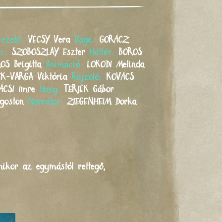
vezető:
VÉCSY
Vera
Vágó:
GORÁCZ
rv:
SZOBOSZLAY
Eszter
Háttér:
BOROS
ROS
Brigitta
Animáció:
LOKODI
Melinda
EK-VARGA
Viktória
Rajzoló:
KOVÁCS
ÁCSI
Imre
Hang:
TERJÉK
Gábor
goston
Narrátor:
ZIEGENHEIM
Dorka
ikor az egymástól rettegő,