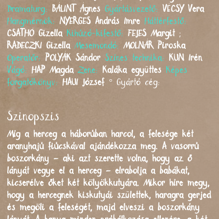
Dramaturg:
BÁLINT
Ágnes
Gyártásvezető:
VÉCSY
Vera
Hangmérnök:
NYERGES
András Imre
Háttérfestő:
CSATHÓ
Gizella
Kihúzó-kifestő:
FEJES
Margit
;
RADECZKI
Gizella
Mesemondó:
MOLNÁR
Piroska
Operatőr:
POLYÁK
Sándor
Színes technika:
KUN
Irén
Vágó:
HAP
Magda
Zene:
Kaláka együttes
Képes
forgatókönyv:
HAUI
József
°
Gyártó cég:
Szinopszis
Míg a herceg a háborúban harcol, a felesége két
aranyhajú fiúcskával ajándékozza meg. A vasorrú
boszorkány – aki azt szerette volna, hogy az ő
lányát vegye el a herceg – elrabolja a babákat,
kicserélve őket két kölyökkutyára. Mikor híre megy,
hogy a hercegnek kiskutyái születtek, haragra gerjed
és megöli a feleségét, majd elveszi a boszorkány