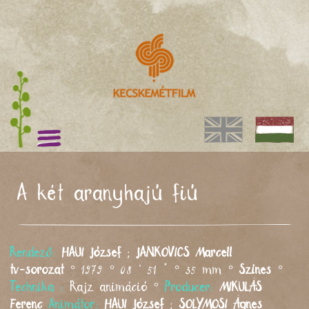
A két aranyhajú fiú
Rendező:
HAUI
József
;
JANKOVICS
Marcell
tv-sorozat
° 1979 ° 08 ' 51 " ° 35 mm °
Színes
°
Technika :
Rajz animáció °
Producer:
MIKULÁS
Ferenc
Animátor:
HAUI
József
;
SOLYMOSI
Ágnes