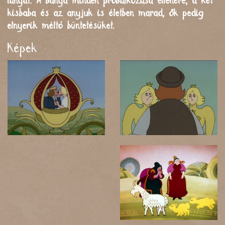
lányát. A banya minden próbálkozása ellenére, a két
kisbaba és az anyjuk is életben marad, ők pedig
elnyerik méltó büntetésüket.
Képek