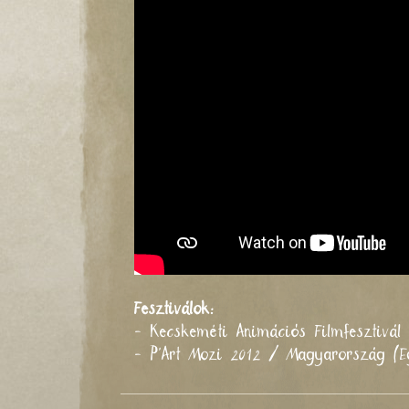
Fesztiválok:
- Kecskeméti Animációs Filmfesztivá
- P'Art Mozi 2012 / Magyarország (