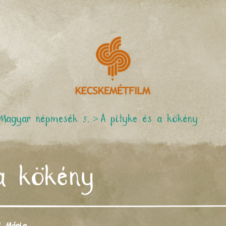
Magyar népmesék 5.
>
A pityke és a kökény
a kökény