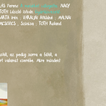
LÁS
Ferenc
A meséket válogatta:
NAGY
TÓTH
László István
Gyártásvezető:
BARTA
Irén
;
VÁRALJAI
Attiláné
;
MÁLNAI
MCSEVICS
,
Szinisa
;
TÓTH
Roland
tól, az pedig sorra a fától, a
ért valamit cserébe. Mire mindent