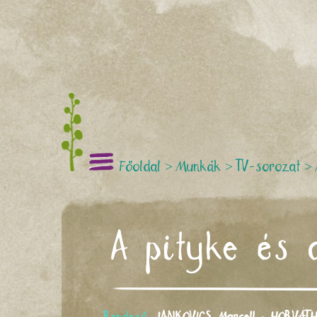
Főoldal
>
Munkák
>
TV-sorozat
>
A pityke és 