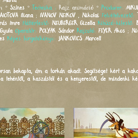
H
Mária
mm °
Színes
°
Technika :
Rajz animáció °
Producer:
MIKU
AIOTOVA
Iliana
;
IVANOV NEIKOV
,
Nikolai
Felvételvezető:
rás Imre
Háttérfestő:
NEUBERGER
Gizella
Kihúzó-kifestő:
Gyula
Operatőr:
POLYÁK
Sándor
Rajzoló:
FEYÉR
Ákos
;
NI
es
Képes forgatókönyv:
JANKOVICS
Marcell
rsan bekapta, ám a torkán akadt. Segítséget kért a kakas
 a tehéntől, a kaszástól és a kenyerestől, de mindenki k