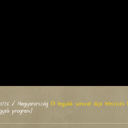
l 1996 / Magyarország
(A legjobb sorozat díja televíziós
Egyéb program)