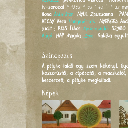
Rendező:
JANKOVICS
Marcell
;
HORVÁT
tv-sorozat
° 1995 ° 05 ' 42 " ° 35 
Ilona
Animátor:
NYÚL
Zsuzsanna
;
PAN
VÉCSY
Vera
Hangmérnök:
NYERGES
And
Judit
;
KISS
Tibor
Mesemondó:
SZABÓ
Vágó:
HAP
Magda
Zene:
Kaláka együtt
Szinopszis
A pityke talált egy szem kökényt. Gyo
koszorústól, a cipésztől, a macskától,
beszerzett, a pityke megfulladt.
Képek