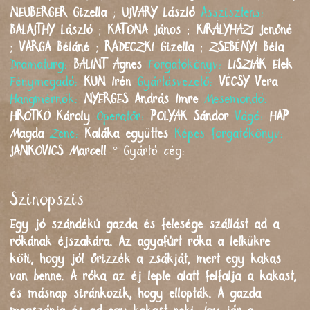
NEUBERGER
Gizella
;
UJVÁRY
László
Asszisztens:
BALAJTHY
László
;
KATONA
János
;
KIRÁLYHÁZI
Jenőné
;
VARGA
Béláné
;
RADECZKI
Gizella
;
ZSEBÉNYI
Béla
Dramaturg:
BÁLINT
Ágnes
Forgatókönyv:
LISZIÁK
Elek
Fénymegadó:
KUN
Irén
Gyártásvezető:
VÉCSY
Vera
Hangmérnök:
NYERGES
András Imre
Mesemondó:
HROTKÓ
Károly
Operatőr:
POLYÁK
Sándor
Vágó:
HAP
Magda
Zene:
Kaláka együttes
Képes forgatókönyv:
JANKOVICS
Marcell
°
Gyártó cég:
Szinopszis
Egy jó szándékú gazda és felesége szállást ad a
rókának éjszakára. Az agyafúrt róka a lelkükre
köti, hogy jól őrizzék a zsákját, mert egy kakas
van benne. A róka az éj leple alatt felfalja a kakast,
és másnap siránkozik, hogy ellopták. A gazda