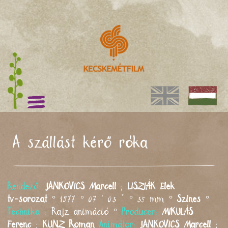
A szállást kérő róka
Rendező:
JANKOVICS
Marcell
;
LISZIÁK
Elek
tv-sorozat
° 1977 ° 07 ' 03 " ° 35 mm °
Színes
°
Technika :
Rajz animáció °
Producer:
MIKULÁS
Ferenc
;
KUNZ
Roman
Animátor:
JANKOVICS
Marcell
;