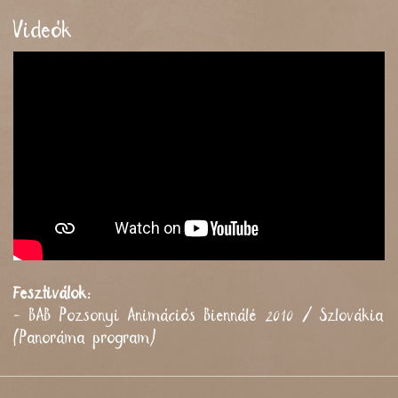
Videók
Fesztiválok:
- BAB Pozsonyi Animációs Biennálé 2010 / Szlovákia
(Panoráma program)