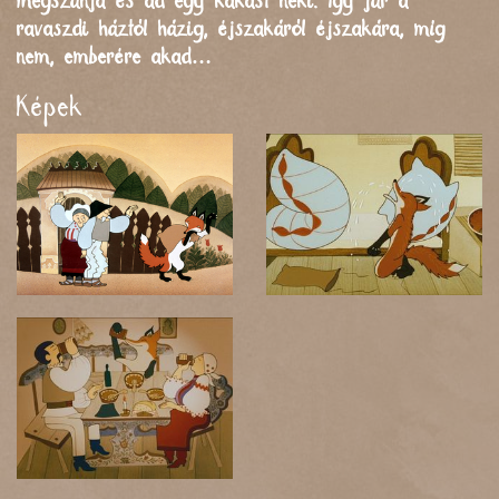
megszánja és ad egy kakast neki. Így jár a
ravaszdi háztól házig, éjszakáról éjszakára, míg
nem, emberére akad…
Képek