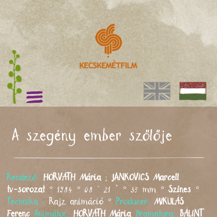
A szegény ember szőlője
Rendező:
HORVÁTH
Mária
;
JANKOVICS
Marcell
tv-sorozat
° 1984 ° 08 ' 21 " ° 35 mm °
Színes
°
Technika :
Rajz animáció °
Producer:
MIKULÁS
Ferenc
Animátor:
HORVÁTH
Mária
Dramaturg:
BÁLINT