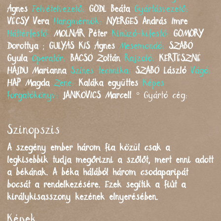
Ágnes
Felvételvezető:
GÖDL
Beáta
Gyártásvezető:
VÉCSY
Vera
Hangmérnök:
NYERGES
András Imre
Háttérfestő:
MOLNÁR
Péter
Kihúzó-kifestő:
GÖMÖRY
Dorottya
;
GULYÁS KIS
Ágnes
Mesemondó:
SZABÓ
Gyula
Operatőr:
BACSÓ
Zoltán
Rajzoló:
KERTÉSZNÉ
HAJDU
Marianna
Színes technika:
SZABÓ
László
Vágó:
HAP
Magda
Zene:
Kaláka együttes
Képes
forgatókönyv:
JANKOVICS
Marcell
°
Gyártó cég:
Szinopszis
A szegény ember három fia közül csak a
legkisebbik tudja megőrizni a szőlőt, mert enni adott
a békának. A béka hálából három csodaparipát
bocsát a rendelkezésére. Ezek segítik a fiút a
királykisasszony kezének elnyerésében.
Képek