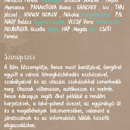
MIKULÁS
Ferenc
Animátor:
STOILOV
Dimiter
;
HAJDU
Marianna
;
PANAIOTOVA
Iliana
;
GANCHEV
,
Ivo
;
TARI
József
;
IVANOV NEIKOV
,
Nikolai
Forgatókönyv:
PÁL
NAGY
Balázs
Gyártásvezető:
VÉCSY
Vera
Háttérfestő:
NEUBERGER
Gizella
Vágó:
HAP
Magda
Író:
CSÓTI
Ferenc
Szinopszis
A film főszereplője, Bence most barátjával, Gergővel
együtt a városi tömegközlekedés eszközeivel,
szabályaival és az utazási szokásokkal ismerkedik
meg. Utaznak villamoson, autóbuszon és metrón.
Bence édesapja segíti őket például a rendőri
karjelzések, a lakó-pihenő övezet, az egyirányú út
és a megállóhelyek felismerésében, valamint a
járatszámok és az információs táblák közötti
eligazodásban.