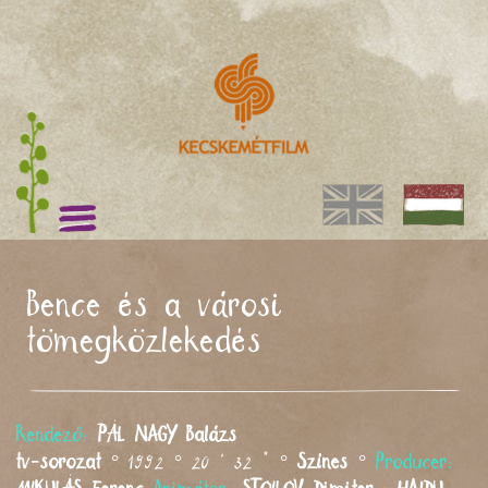
Bence és a városi
tömegközlekedés
Rendező:
PÁL NAGY
Balázs
tv-sorozat
° 1992 ° 20 ' 32 " °
Színes
°
Producer: