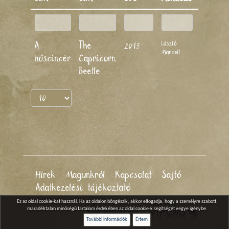
László
A
The
2015
Marcell
hőscincér
Capricorn
Beetle
Hírek
Magunkról
Kapcsolat
Sajtó
Adatkezelési tájékoztató
Ez az oldal cookie-kat használ. Ha az oldalon böngészik, akkor elfogadja, hogy a személyre szabott,
maradéktalan minőségű tartalom érdekében az oldal cookie-k segítségét vegye igénybe.
További információk
Értem