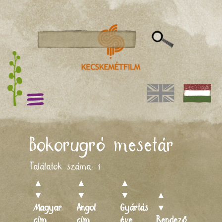
Bokorugró mesetár
Találatok száma:
1
▲
▲
▲
▼
▼
▼
▲
Magyar
Angol
Gyártás
▼
cím
cím
éve
Rendező