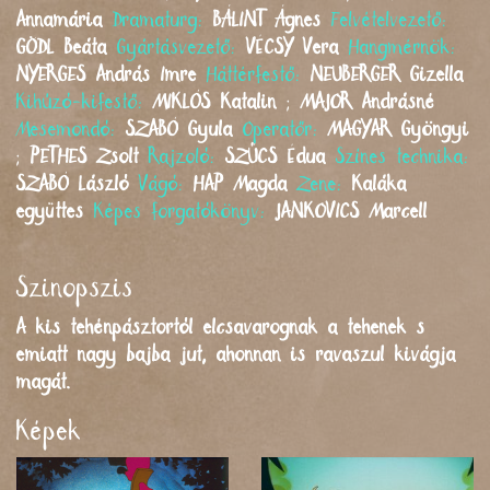
Annamária
Dramaturg:
BÁLINT
Ágnes
Felvételvezető:
GÖDL
Beáta
Gyártásvezető:
VÉCSY
Vera
Hangmérnök:
NYERGES
András Imre
Háttérfestő:
NEUBERGER
Gizella
Kihúzó-kifestő:
MIKLÓS
Katalin
;
MAJOR
Andrásné
Mesemondó:
SZABÓ
Gyula
Operatőr:
MAGYAR
Gyöngyi
;
PETHES
Zsolt
Rajzoló:
SZŰCS
Édua
Színes technika:
SZABÓ
László
Vágó:
HAP
Magda
Zene:
Kaláka
együttes
Képes forgatókönyv:
JANKOVICS
Marcell
Szinopszis
A kis tehénpásztortól elcsavarognak a tehenek s
emiatt nagy bajba jut, ahonnan is ravaszul kivágja
magát.
Képek