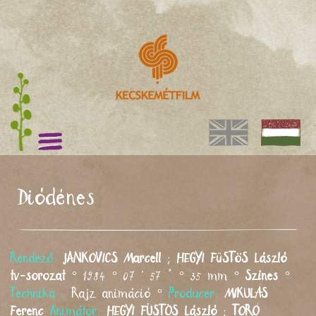
Diódénes
Rendező:
JANKOVICS
Marcell
;
HEGYI FüSTöS
László
tv-sorozat
° 1984 ° 07 ' 57 " ° 35 mm °
Színes
°
Technika :
Rajz animáció °
Producer:
MIKULÁS
Ferenc
Animátor:
HEGYI FÜSTÖS
László
;
TORÓ