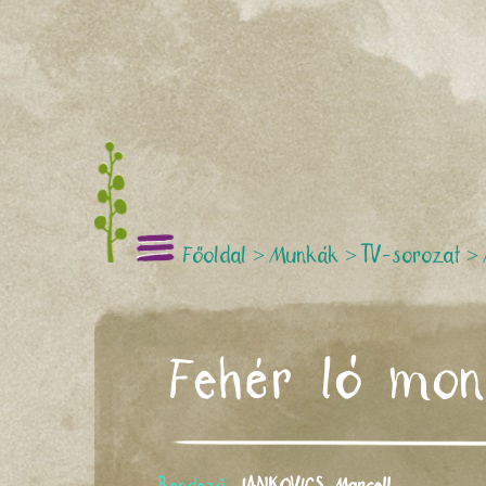
Főoldal
>
Munkák
>
TV-sorozat
>
Fehér ló mon