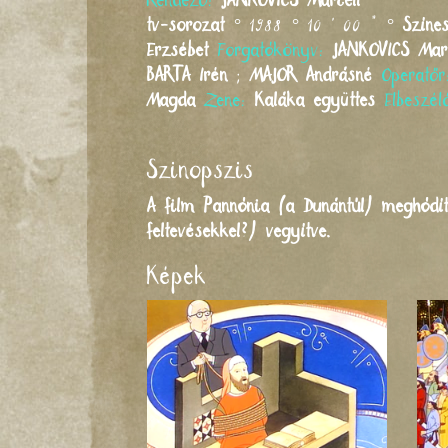
Rendező:
JANKOVICS
Marcell
tv-sorozat
° 1988 ° 10 ' 00 " °
Színe
Erzsébet
Forgatókönyv:
JANKOVICS
Mar
BARTA
Irén
;
MAJOR
Andrásné
Operatő
Magda
Zene:
Kaláka együttes
Elbeszé
Szinopszis
A film Pannónia (a Dunántúl) meghódí
feltevésekkel?) vegyítve.
Képek