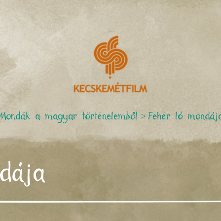
Mondák a magyar történelemből
>
Fehér ló mondáj
dája