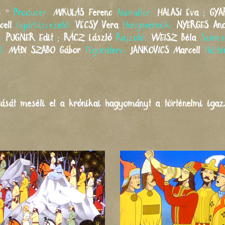
s
°
Producer:
MIKULÁS
Ferenc
Animátor:
HALASI
Éva
;
GYA
cell
Gyártásvezető:
VÉCSY
Vera
Hangmérnök:
NYERGES
An
r:
PUGNER
Edit
;
RÁCZ
László
Rajzoló:
WEISZ
Béla
Színe
lő:
MÁDI SZABÓ
Gábor
Figuraterv:
JANKOVICS
Marcell
Hátt
tását meséli el a krónikai hagyományt a történelmi iga