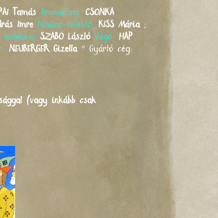
PAI
Tamás
Dramaturg:
CSONKA
drás Imre
Kihúzó-kifestő:
KISS
Mária
;
s technika:
SZABÓ
László
Vágó:
HAP
ér:
NEUBERGER
Gizella
°
Gyártó cég:
zsággal (vagy inkább csak