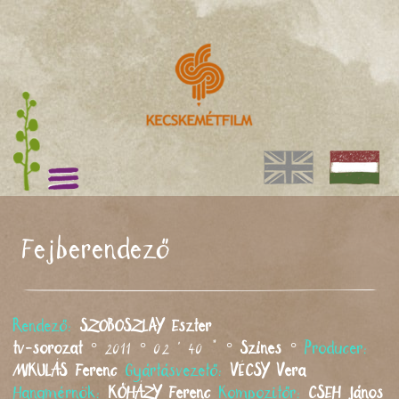
Fejberendező
Rendező:
SZOBOSZLAY
Eszter
tv-sorozat
° 2011 ° 02 ' 40 " °
Színes
°
Producer:
MIKULÁS
Ferenc
Gyártásvezető:
VÉCSY
Vera
Hangmérnök:
KŐHÁZY
Ferenc
Kompozitőr:
CSEH
János