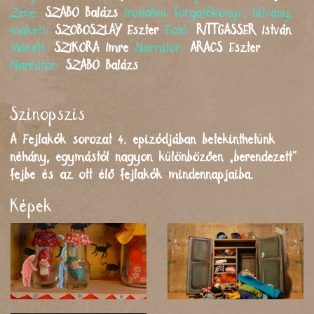
Zene:
SZABÓ
Balázs
Irodalmi forgatókönyv, látvány,
makett:
SZOBOSZLAY
Eszter
Fotó:
RITTGASSER
István
Makett:
SZIKORA
Imre
Narrátor:
ARACS
Eszter
Narrátor:
SZABÓ
Balázs
Szinopszis
A Fejlakók sorozat 4. epizódjában betekinthetünk
néhány, egymástól nagyon különbözően „berendezett”
fejbe és az ott élő fejlakók mindennapjaiba.
Képek