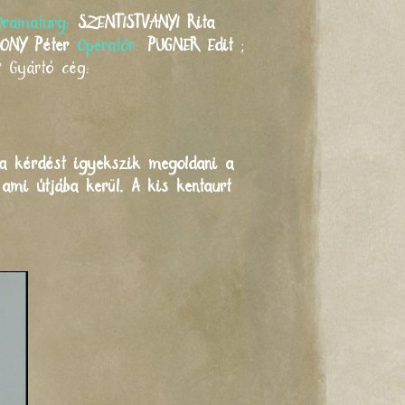
Dramaturg:
SZENTISTVÁNYI
Rita
SONY
Péter
Operatőr:
PUGNER
Edit
;
°
Gyártó cég:
t a kérdést igyekszik megoldani a
 ami útjába kerül. A kis kentaurt