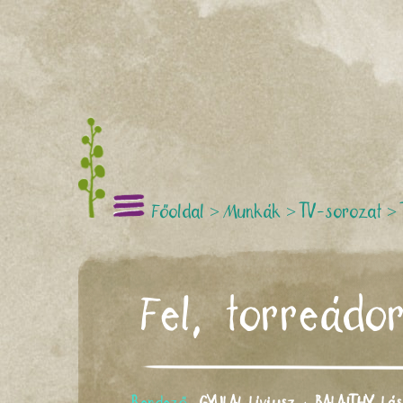
Főoldal
>
Munkák
>
TV-sorozat
>
Fel, torreádo