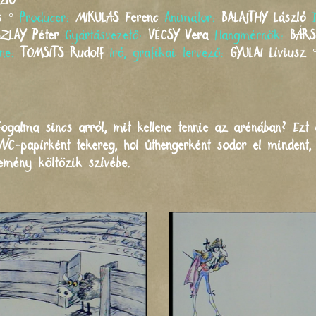
zló
s
°
Producer:
MIKULÁS
Ferenc
Animátor:
BALAJTHY
László
ZLAY
Péter
Gyártásvezető:
VÉCSY
Vera
Hangmérnök:
BÁR
ne:
TOMSITS
Rudolf
Iró, grafikai tervező:
GYULAI
Líviusz
 fogalma sincs arról, mit kellene tennie az arénában? Ez
WC-papírként tekereg, hol úthengerként sodor el mindent,
remény költözik szívébe.