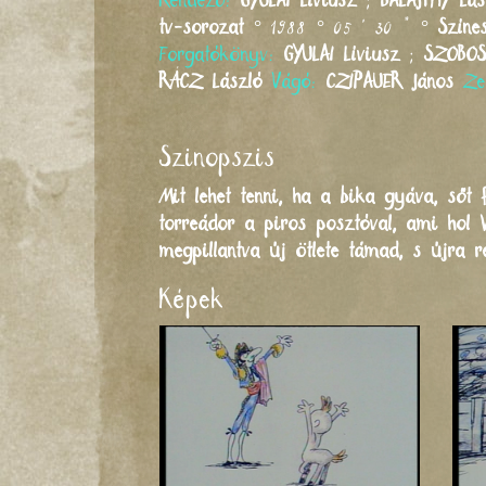
Rendező:
GYULAI
Líviusz
;
BALAJTHY
Lás
tv-sorozat
° 1988 ° 05 ' 30 " °
Színe
Forgatókönyv:
GYULAI
Líviusz
;
SZOBOS
RÁCZ
László
Vágó:
CZIPAUER
János
Ze
Szinopszis
Mit lehet tenni, ha a bika gyáva, sőt
torreádor a piros posztóval, ami hol 
megpillantva új ötlete támad, s újra 
Képek