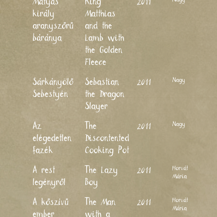
Mátyás
King
2011
király
Matthias
aranyszőrű
and the
báránya
Lamb with
the Golden
Fleece
Nagy Lajos
Sárkányölő
Sebastian
2011
Sebestyén
the Dragon
Slayer
Nagy Lajos
Az
The
2011
elégedetlen
Discontented
fazék
Cooking Pot
Horváth
A rest
The Lazy
2011
Mária
legényről
Boy
Horváth
A kőszívű
The Man
2011
Mária
ember
with a