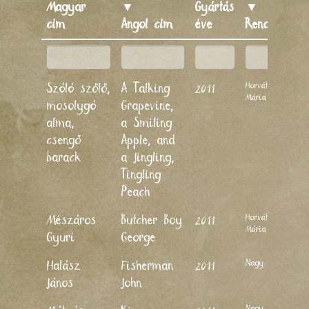
Magyar
▼
Gyártás
▼
cím
Angol cím
éve
Rendező
Horváth
Szóló szőlő,
A Talking
2011
Mária
mosolygó
Grapevine,
alma,
a Smiling
csengő
Apple, and
barack
a Jingling,
Tingling
Peach
Horváth
Mészáros
Butcher Boy
2011
Mária
Gyuri
George
Nagy Lajos
Halász
Fisherman
2011
János
John
Nagy Lajos