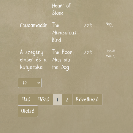
Heart of
Stone
Nagy Lajos
Csudamadár
The
2011
Miraculous
Bird
Horváth
A szegény
The Poor
2011
Mária
ember és a
Man and
kutyacska
the Dog
Első
Előző
1
2
Következő
Utolsó