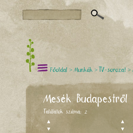
Főoldal
>
Munkák
>
TV-sorozat
>
Mesék Budapestről
Találatok száma:
2
▲
▲
▼
▼