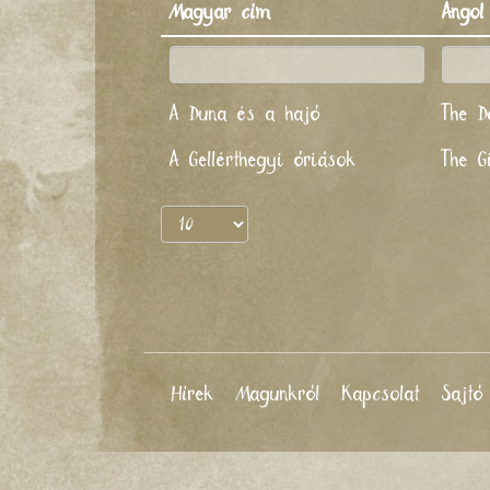
Magyar cím
Angol
A Duna és a hajó
The D
A Gellérthegyi óriások
The Gi
Hírek
Magunkról
Kapcsolat
Sajtó