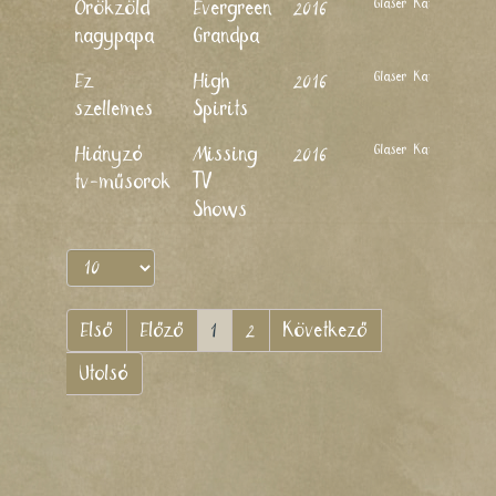
Glaser Kati
Örökzöld
Evergreen
2016
nagypapa
Grandpa
Glaser Kati
Ez
High
2016
szellemes
Spirits
Glaser Kati
Hiányzó
Missing
2016
tv-műsorok
TV
Shows
Első
Előző
1
2
Következő
Utolsó