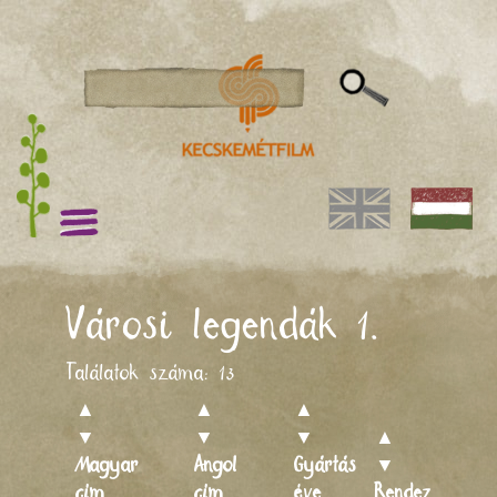
Városi legendák 1.
Találatok száma:
13
▲
▲
▲
▼
▼
▼
▲
Magyar
Angol
Gyártás
▼
cím
cím
éve
Rendező