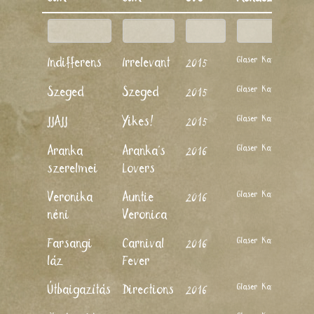
Glaser Kati
Indifferens
Irrelevant
2015
Glaser Kati
Szeged
Szeged
2015
Glaser Kati
JJAJJ
Yikes!
2015
Glaser Kati
Aranka
Aranka's
2016
szerelmei
Lovers
Glaser Kati
Veronika
Auntie
2016
néni
Veronica
Glaser Kati
Farsangi
Carnival
2016
láz
Fever
Glaser Kati
Útbaigazítás
Directions
2016