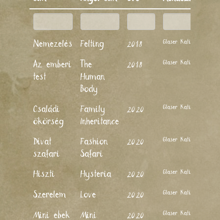
Glaser Kati
Nemezelés
Felting
2018
Glaser Kati
Az emberi
The
2018
test
Human
Body
Glaser Kati
Családi
Family
2020
ökörség
Inheritance
Glaser Kati
Divat
Fashion
2020
szafari
Safari
Glaser Kati
Hiszti
Hysteria
2020
Glaser Kati
Szerelem
Love
2020
Glaser Kati
Mini ebek
Mini
2020