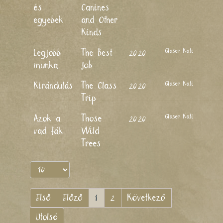
és
Canines
egyebek
and Other
Kinds
Glaser Kati
Legjobb
The Best
2020
munka
Job
Glaser Kati
Kirándulás
The Class
2020
Trip
Glaser Kati
Azok a
Those
2020
vad fák
Wild
Trees
Első
Előző
1
2
Következő
Utolsó