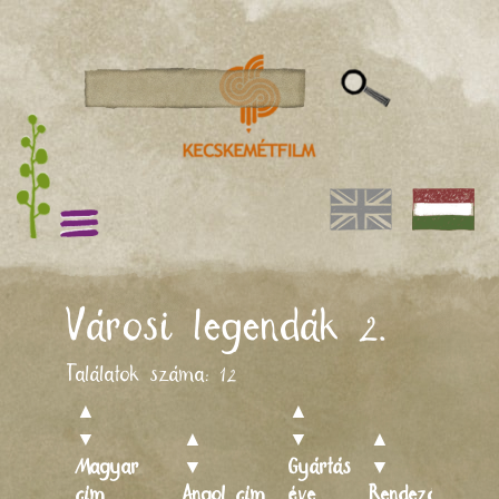
Városi legendák 2.
Találatok száma:
12
▲
▲
▼
▲
▼
▲
Magyar
▼
Gyártás
▼
cím
Angol cím
éve
Rendező