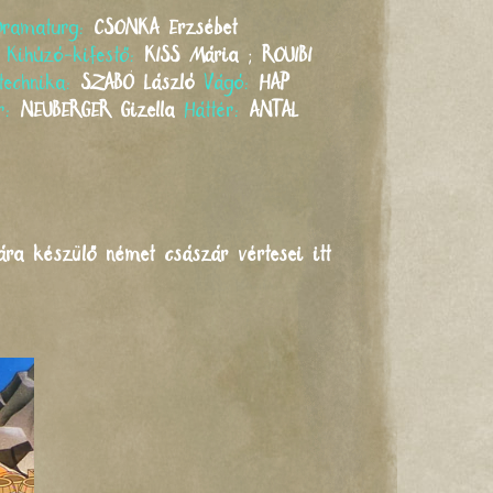
Dramaturg:
CSONKA
Erzsébet
Kihúzó-kifestő:
KISS
Mária
;
ROUIBI
 technika:
SZABÓ
László
Vágó:
HAP
ér:
NEUBERGER
Gizella
Háttér:
ANTAL
ra készülő német császár vértesei itt