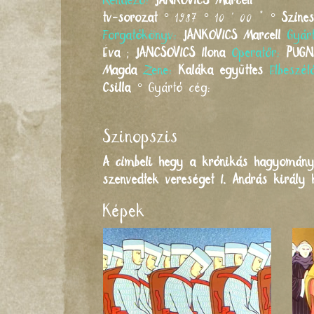
Rendező:
JANKOVICS
Marcell
tv-sorozat
° 1987 ° 10 ' 00 " °
Színe
Forgatókönyv:
JANKOVICS
Marcell
Gyár
Éva
;
JANCSOVICS
Ilona
Operatőr:
PUGN
Magda
Zene:
Kaláka együttes
Elbeszé
Csilla
°
Gyártó cég:
Szinopszis
A címbeli hegy a krónikás hagyomány 
szenvedtek vereséget I. András király 
Képek