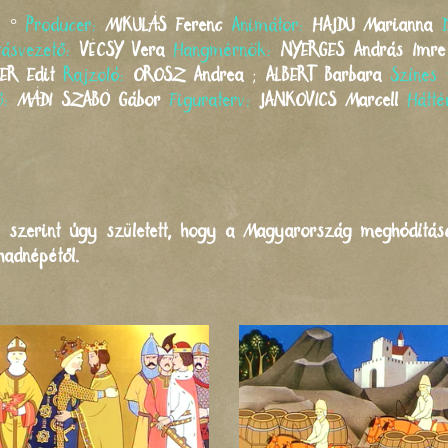
s
°
Producer:
MIKULÁS
Ferenc
Animátor:
HAJDU
Marianna
tásvezető:
VÉCSY
Vera
Hangmérnök:
NYERGES
András Imre
ER
Edit
Rajzoló:
OROSZ
Andrea
;
ALBERT
Barbara
Színes
lő:
MÁDI SZABÓ
Gábor
Figuraterv:
JANKOVICS
Marcell
Hátt
szerint úgy született, hogy a Magyarország meghódításá
hadnépétől.