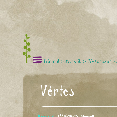
Főoldal
>
Munkák
>
TV-sorozat
>
Vértes