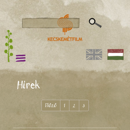
Hírek
Előző
1
2
3