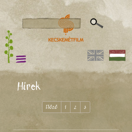
Hírek
Előző
1
2
3