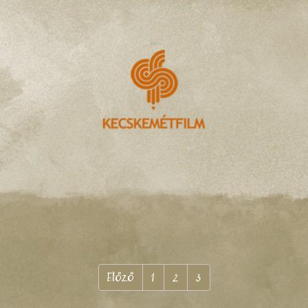
Előző
1
2
3