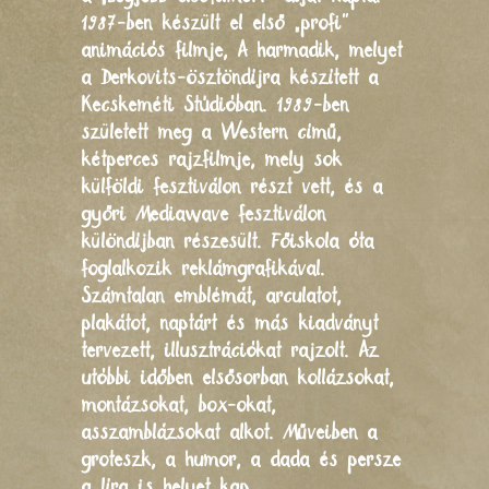
1987-ben készült el első „profi”
animációs filmje, A harmadik, melyet
a Derkovits-ösztöndíjra készített a
Kecskeméti Stúdióban. 1989-ben
született meg a Western című,
kétperces rajzfilmje, mely sok
külföldi fesztiválon részt vett, és a
győri Mediawave fesztiválon
különdíjban részesült. Főiskola óta
foglalkozik reklámgrafikával.
Számtalan emblémát, arculatot,
plakátot, naptárt és más kiadványt
tervezett, illusztrációkat rajzolt. Az
utóbbi időben elsősorban kollázsokat,
montázsokat, box-okat,
asszamblázsokat alkot. Műveiben a
groteszk, a humor, a dada és persze
a líra is helyet kap.