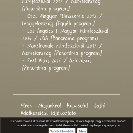
Filmfesztivál 2012 / Németország
(Panoráma program)
- Őszi Magyar Filmszemle 2012 /
Lengyelország (Egyéb program)
- Los Angeles-i Magyar Filmfesztivál
2014 / USA (Panoráma program)
- Monstronale Filmfesztivál 2017 /
Németország (Panoráma program)
- Fest Anča 2017 / Szlovákia
(Panoráma program)
Hírek
Magunkról
Kapcsolat
Sajtó
Adatkezelési tájékoztató
Ez az oldal cookie-kat használ. Ha az oldalon böngészik, akkor elfogadja, hogy a személyre szabott,
maradéktalan minőségű tartalom érdekében az oldal cookie-k segítségét vegye igénybe.
További információk
Értem