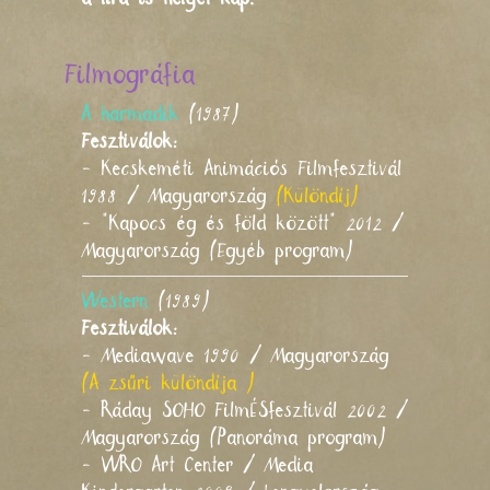
Filmográfia
A harmadik
(1987)
Fesztiválok:
- Kecskeméti Animációs Filmfesztivál
1988 / Magyarország
(Különdíj)
- "Kapocs ég és föld között" 2012 /
Magyarország (Egyéb program)
Western
(1989)
Fesztiválok:
- Mediawave 1990 / Magyarország
(A zsűri különdíja )
- Ráday SOHO FilmÉSfesztivál 2002 /
Magyarország (Panoráma program)
- WRO Art Center / Media