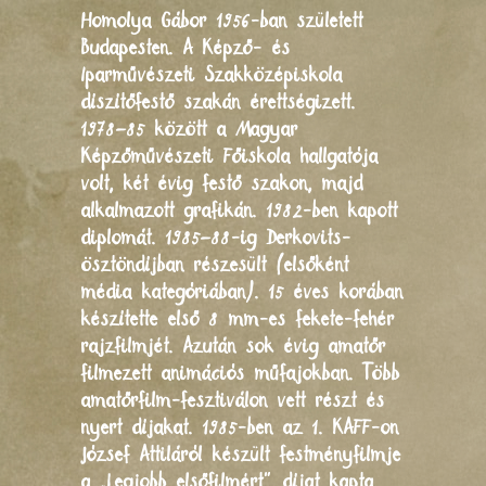
Homolya Gábor 1956-ban született
Budapesten. A Képző- és
Iparművészeti Szakközépiskola
díszítőfestő szakán érettségizett.
1978–85 között a Magyar
Képzőművészeti Főiskola hallgatója
volt, két évig festő szakon, majd
alkalmazott grafikán. 1982-ben kapott
diplomát. 1985–88-ig Derkovits-
ösztöndíjban részesült (elsőként
média kategóriában). 15 éves korában
készítette első 8 mm-es fekete-fehér
rajzfilmjét. Azután sok évig amatőr
filmezett animációs műfajokban. Több
amatőrfilm-fesztiválon vett részt és
nyert díjakat. 1985-ben az 1. KAFF-on
József Attiláról készült festményfilmje
a „Legjobb elsőfilmért” díjat kapta.