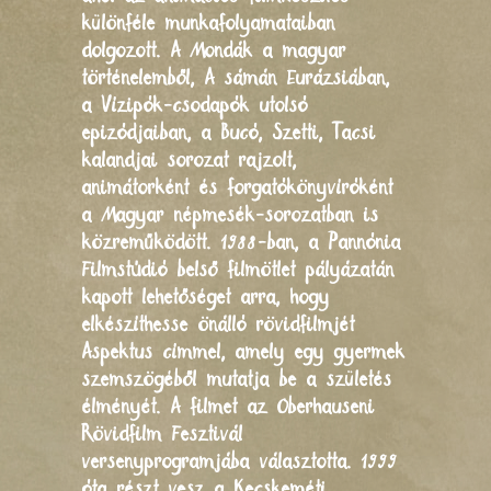
különféle munkafolyamataiban
dolgozott. A Mondák a magyar
történelemből, A sámán Eurázsiában,
a Vízipók-csodapók utolsó
epizódjaiban, a Bucó, Szetti, Tacsi
kalandjai sorozat rajzolt,
animátorként és forgatókönyvíróként
a Magyar népmesék-sorozatban is
közreműködött. 1988-ban, a Pannónia
Filmstúdió belső filmötlet pályázatán
kapott lehetőséget arra, hogy
elkészíthesse önálló rövidfilmjét
Aspektus címmel, amely egy gyermek
szemszögéből mutatja be a születés
élményét. A filmet az Oberhauseni
Rövidfilm Fesztivál
versenyprogramjába választotta. 1999
óta részt vesz a Kecskeméti