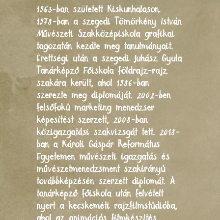
1963-ban született Kiskunhalason.
1978-ban a szegedi Tömörkény István
Művészeti Szakközépiskola grafikai
tagozatán kezdte meg tanulmányait.
Érettségi után a szegedi Juhász Gyula
Tanárképző Főiskola földrajz-rajz
szakára került, ahol 1986-ban
szerezte meg diplomáját. 2002-ben
felsőfokú marketing menedzser
képesítést szerzett, 2008-ban
közigazgatási szakvizsgát tett. 2018-
ban a Károli Gáspár Református
Egyetemen művészeti igazgatás és
művészetmenedzsment szakirányú
továbbképzésén szerzett diplomát. A
tanárképző főiskola után felvételt
nyert a kecskeméti rajzfilmstúdióba,
ahol az animációs filmkészítés