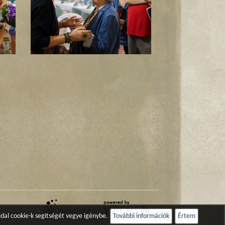
ldal cookie-k segítségét vegye igénybe.
További információk
Értem