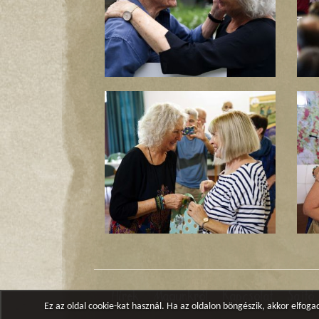
Hírek
Magunkról
Kapcsolat
Sajtó
Ez az oldal cookie-kat használ. Ha az oldalon böngészik, akkor elfo