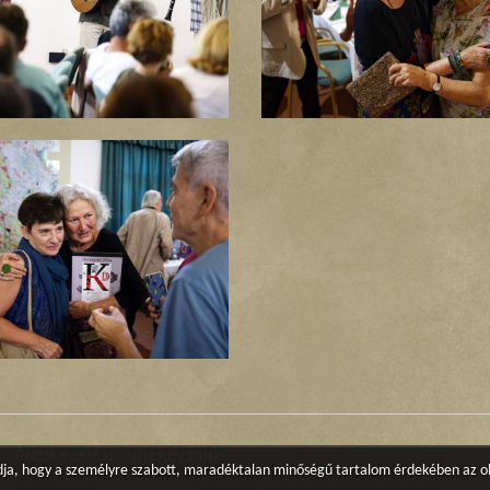
Adatkezelési tájékoztató
gadja, hogy a személyre szabott, maradéktalan minőségű tartalom érdekében az o