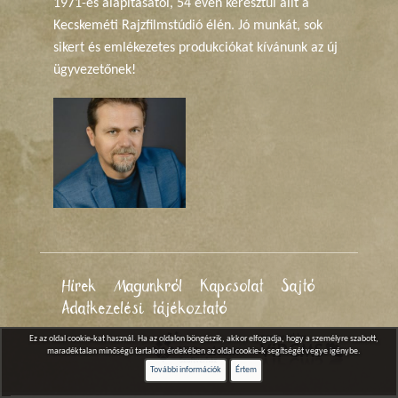
1971-es alapításától, 54 éven keresztül állt a
Kecskeméti Rajzfilmstúdió élén. Jó munkát, sok
sikert és emlékezetes produkciókat kívánunk az új
ügyvezetőnek!
Hírek
Magunkról
Kapcsolat
Sajtó
Adatkezelési tájékoztató
Ez az oldal cookie-kat használ. Ha az oldalon böngészik, akkor elfogadja, hogy a személyre szabott,
maradéktalan minőségű tartalom érdekében az oldal cookie-k segítségét vegye igénybe.
További információk
Értem