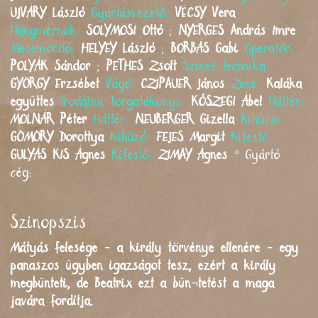
UJVÁRY
László
Gyártásvezető:
VÉCSY
Vera
Hangmérnök:
SOLYMOSI
Ottó
;
NYERGES
András Imre
Mesemondó:
HELYEY
László
;
BORBÁS
Gabi
Operatőr:
POLYÁK
Sándor
;
PETHES
Zsolt
Színes technika:
GYÖRGY
Erzsébet
Vágó:
CZIPAUER
János
Zene:
Kaláka
együttes
Irodalmi forgatókönyv:
KŐSZEGI
Ábel
Háttér:
MOLNÁR
Péter
Háttér:
NEUBERGER
Gizella
Kihúzó:
GÖMÖRY
Dorottya
Kihúzó:
FEJES
Margit
Kifestő:
GULYÁS KIS
Ágnes
Kifestő:
ZIMAY
Ágnes
°
Gyártó
cég:
Szinopszis
Mátyás felesége - a király törvénye ellenére - egy
panaszos ügyben igazságot tesz, ezért a király
megbünteti, de Beatrix ezt a bün¬tetést a maga
javára fordítja.