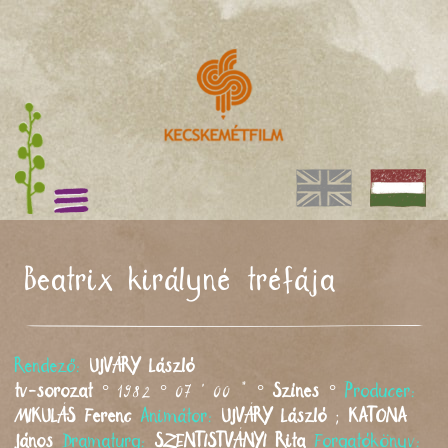
Beatrix királyné tréfája
Rendező:
UJVÁRY
László
tv-sorozat
° 1982 ° 07 ' 00 " °
Színes
°
Producer:
MIKULÁS
Ferenc
Animátor:
UJVÁRY
László
;
KATONA
János
Dramaturg:
SZENTISTVÁNYI
Rita
Forgatókönyv: