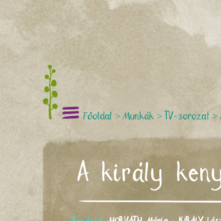
Főoldal
>
Munkák
>
TV-sorozat
>
A király ken