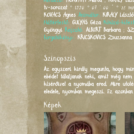
Rendező:
HORVÁTH
Mária
;
KIRÁLY
Lász
tv-sorozat
° 1990 ° 07 ' 00 " ° 35 
KOVÁCS
Ágnes
Animátor:
KIRÁLY
László
Háttérfestő:
GULYÁS
Géza
Kihúzó-kifes
Gyöngyi
Rajzoló:
ALBERT
Barbara
;
SZ
forgatókönyv:
KRICSKOVICS
Zsuzsanna
Szinopszis
Az egyszeri király megunta, hogy min
ebédet tálaljanak neki, amit még nem 
kísérőivel a nyomába ered. Mire utol
eledele, nyomban megeszi. Ez azonban 
Képek