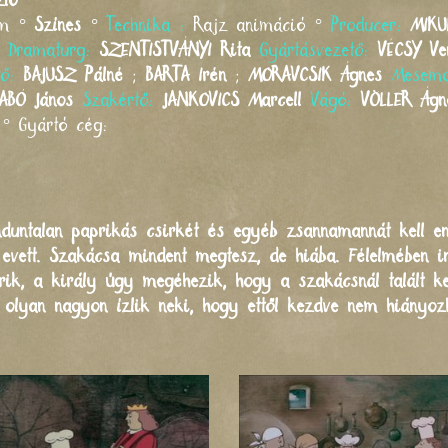
ló
mm °
Színes
°
Technika :
Rajz animáció °
Producer:
MIKU
Dramaturg:
SZENTISTVÁNYI
Rita
Gyártásvezető:
VÉCSY
Ve
tő:
BAJUSZ
Pálné
;
BARTA
Irén
;
MORAVCSIK
Ágnes
Mesem
ABÓ
János
Szakértő:
JANKOVICS
Marcell
Vágó:
VÖLLER
Ágn
°
Gyártó cég:
duntalan paprikás csirkét és egyéb zsannamannát kell en
evett. Szakácsa mindent megtesz, de hiába. Félelmében i
érik, a király úgy megéhezik, hogy a szakácsnál talált 
olyan nagyon ízlik neki, hogy ettől kezdve nem hiányozh