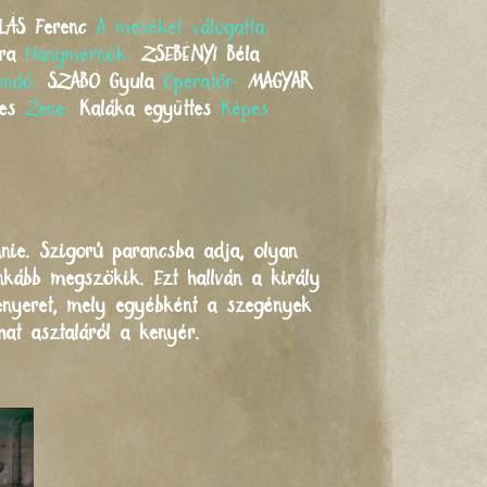
LÁS
Ferenc
A meséket válogatta:
ra
Hangmérnök:
ZSEBÉNYI
Béla
ondó:
SZABÓ
Gyula
Operatőr:
MAGYAR
es
Zene:
Kaláka együttes
Képes
nie. Szigorú parancsba adja, olyan
nkább megszökik. Ezt hallván a király
kenyeret, mely egyébként a szegények
at asztaláról a kenyér.