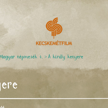
Magyar népmesék 4.
>
A király kenyere
yere