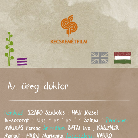
Az öreg doktor
Rendező:
SZABÓ
Szabolcs
;
HAUI
József
tv-sorozat
° 1986 ° 08 ' 00 " °
Színes
°
Producer:
MIKULÁS
Ferenc
Animátor:
BÁTAI
Éva
;
KASZNER
Margit
;
HAJDU
Marianna
Asszisztens:
VARRÓ