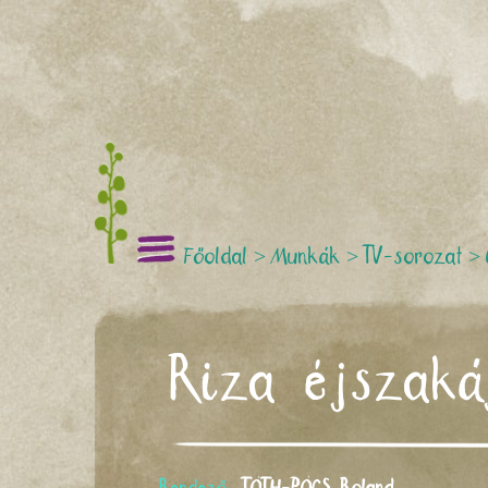
Főoldal
>
Munkák
>
TV-sorozat
>
Riza éjszaká