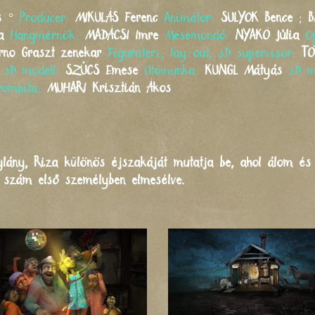
s
°
Producer:
MIKULÁS
Ferenc
Animátor:
SULYOK
Bence
;
B
a
Hangmérnök:
MADÁCSI
Imre
Mesemondó:
NYAKÓ
Júlia
O
rno Graszt zenekar
Figuraterv, lay-out, 3D supervisor:
T
, 3D modell:
SZŰCS
Emese
Utómunka:
KUNGL
Mátyás
3D m
rombita:
MUHARI
Krisztián Ákos
lány, Riza különös éjszakáját mutatja be, ahol álom és 
 szám első személyben elmesélve.