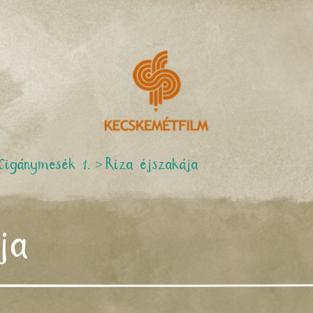
Cigánymesék 1.
>
Riza éjszakája
ja