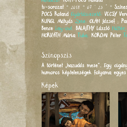
Rendező:
TÓTH-PÓCS
Roland
tv-sorozat
° 2018 ° 07 ' 23 " °
Színe
PÓCS
Roland
Gyártásvezető:
VÉCSY
Ver
KUNGL
Mátyás
Zene:
OLÁH
József
;
Pa
Bence
Lay-out:
BALAJTHY
László
Háttér
HORVÁTH
Mária
Tuba:
KÖRÖMI
Péter
T
Szinopszis
A történet „hazudós mese”. Egy cigány
humoros képtelenségek folyama egyes
Képek