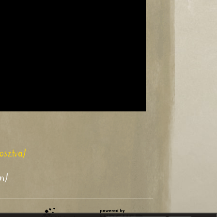
osztva)
am)