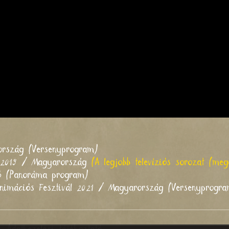
ország (Versenyprogram)
l 2019 / Magyarország
(A legjobb televíziós sorozat (meg
vó (Panoráma program)
nimációs Fesztivál 2021 / Magyarország (Versenyprogr