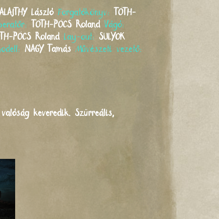
ALAJTHY
László
Forgatókönyv:
TÓTH-
peratőr:
TÓTH-PÓCS
Roland
Vágó:
ÓTH-PÓCS
Roland
Lay-out:
SULYOK
odell:
NAGY
Tamás
Művészeti vezető:
valóság keveredik. Szürreális,