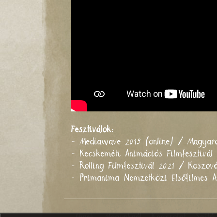
Fesztiválok:
- Mediawave 2019 (online) / Magyar
- Kecskeméti Animációs Filmfesztivá
- Rolling Filmfesztivál 2021 / Koszo
- Primanima Nemzetközi Elsőfilmes A