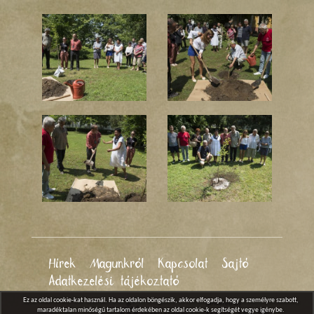
Hírek
Magunkról
Kapcsolat
Sajtó
Adatkezelési tájékoztató
Ez az oldal cookie-kat használ. Ha az oldalon böngészik, akkor elfogadja, hogy a személyre szabott,
maradéktalan minőségű tartalom érdekében az oldal cookie-k segítségét vegye igénybe.