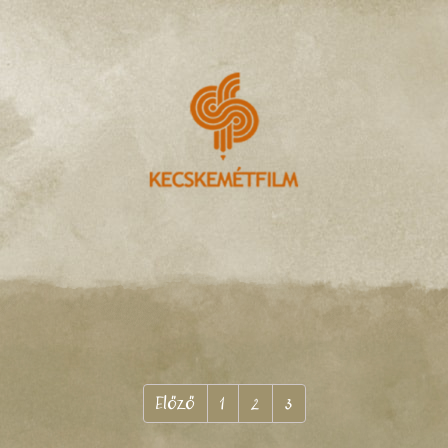
Előző
1
2
3