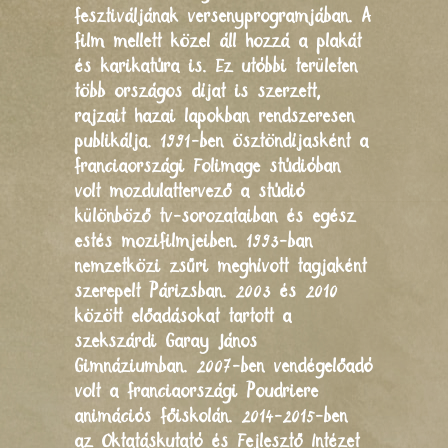
fesztiváljának versenyprogramjában. A
film mellett közel áll hozzá a plakát
és karikatúra is. Ez utóbbi területen
több országos díjat is szerzett,
rajzait hazai lapokban rendszeresen
publikálja. 1991-ben ösztöndíjasként a
franciaországi Folimage stúdióban
volt mozdulattervező a stúdió
különböző tv-sorozataiban és egész
estés mozifilmjeiben. 1993-ban
nemzetközi zsűri meghívott tagjaként
szerepelt Párizsban. 2003 és 2010
között előadásokat tartott a
szekszárdi Garay János
Gimnáziumban. 2007-ben vendégelőadó
volt a franciaországi Poudriere
animációs főiskolán. 2014-2015-ben
az Oktatáskutató és Fejlesztő Intézet