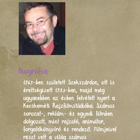
Biográfia
1965-ben született Szekszárdon, ott is
érettségizett 1983-ban, majd még
ugyanebben az évben felvételt nyert a
Kecskeméti Rajzfilmstúdióba. Számos
sorozat-, reklám- és egyedi filmben
dolgozott, mint rajzoló, animátor,
forgatókönyvíró és rendező. Filmjeivel
részt vett a világ számos