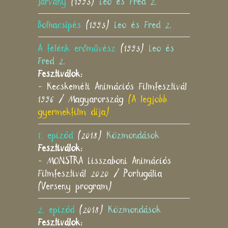
Járvány
(1993)
Leo és Fred 2.
Bolhacsípés
(1993)
Leo és Fred 2.
A félénk erőművész
(1993)
Leo és
Fred 2.
Fesztiválok:
- Kecskeméti Animációs Filmfesztivál
1996 / Magyarország
(A legjobb
gyermekfilm díja)
1. epizód
(2018)
Közmondások
Fesztiválok:
- MONSTRA Lisszaboni Animációs
Filmfesztivál 2020 / Portugália
(Verseny program)
2. epizód
(2018)
Közmondások
Fesztiválok: