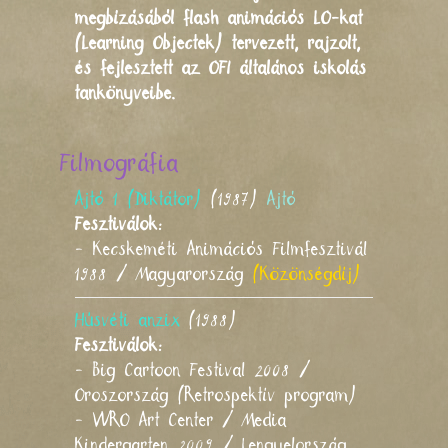
megbízásából flash animációs LO-kat
(Learning Objectek) tervezett, rajzolt,
és fejlesztett az OFI általános iskolás
tankönyveibe.
Filmográfia
Ajtó 1 (Diktátor)
(1987)
Ajtó
Fesztiválok:
- Kecskeméti Animációs Filmfesztivál
1988 / Magyarország
(Közönségdíj)
Húsvéti anzix
(1988)
Fesztiválok:
- Big Cartoon Festival 2008 /
Oroszország (Retrospektív program)
- WRO Art Center / Media
Kindergarten 2009 / Lengyelország