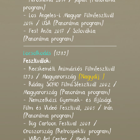
program)
- Los Angeles-i Magyar Filmfesztivál
2014 / USA (Panoráma program)
- Fest Anča 2017 / Szlovákia
(Panoráma program)
Locsolkodás
(1989)
Fesztiválok:
- Kecskeméti Animációs Filmfesztivál
1993 / Magyarország
(Nagydíj )
- Ráday SOHO FilmÉSfesztivál 2002 /
Magyarország (Panoráma program)
- Nemzetközi Gyermek- és Ifjúsági
Film és Videó Fesztivál, 2005 / Irán
(Panoráma program)
- Big Cartoon Festival 2008 /
Oroszország (Retrospektív program)
- WRO Art Center / Media