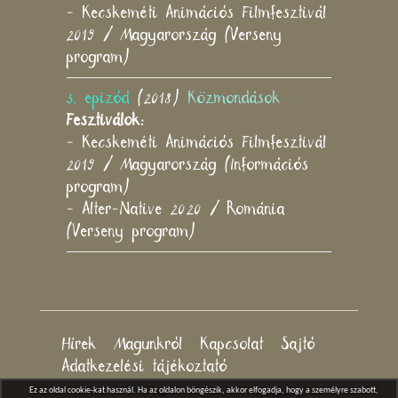
- Kecskeméti Animációs Filmfesztivál
2019 / Magyarország (Verseny
program)
3. epizód
(2018)
Közmondások
Fesztiválok:
- Kecskeméti Animációs Filmfesztivál
2019 / Magyarország (Információs
program)
- Alter-Native 2020 / Románia
(Verseny program)
Hírek
Magunkról
Kapcsolat
Sajtó
Adatkezelési tájékoztató
Ez az oldal cookie-kat használ. Ha az oldalon böngészik, akkor elfogadja, hogy a személyre szabott,