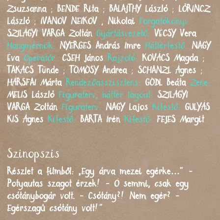
Zsuzsanna
;
BENDE
Rita
;
BALAJTHY
László
;
LŐRINCZ
László
;
IVANOV NEIKOV
,
Nikolai
Forgatókönyv:
SZILÁGYI VARGA
Zoltán
Gyártásvezető:
VÉCSY
Vera
Hangmérnök:
NYERGES
András Imre
Háttérfestő:
NAGY
Éva
Operatőr:
CSEH
János
Rajzoló:
KOVÁCS
Magda
;
TAKÁCS
Tünde
;
TÖMÖSY
Andrea
;
SCHANZL
Ágnes
;
HÁRSFAI
Márta
Rendezőasszisztens:
GÖDL
Beáta
Zene:
MELIS
László
Figuraterv, háttér layout:
SZILÁGYI
VARGA
Zoltán
Figuraterv:
NAGY
Lajos
Kifestő:
GULYÁS
KIS
Ágnes
Kifestő:
BARTA
Irén
Kifestő:
FEJES
Margit
Szinopszis
Részlet a filmből: „Egy árva mezei egérke…” -
Potyautas szagot érzek! - Ó semmi, csak egy
csótánybogár volt. - Csótány?! Nem egér? -
Egérszagú csótány volt!”