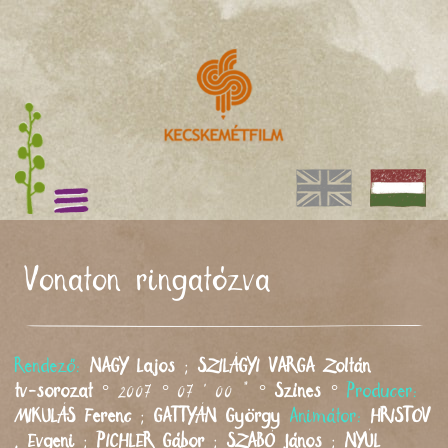
Vonaton ringatózva
Rendező:
NAGY
Lajos
;
SZILÁGYI VARGA
Zoltán
tv-sorozat
° 2007 ° 07 ' 00 " °
Színes
°
Producer:
MIKULÁS
Ferenc
;
GATTYÁN
György
Animátor:
HRISTOV
,
Evgeni
;
PICHLER
Gábor
;
SZABÓ
János
;
NYÚL