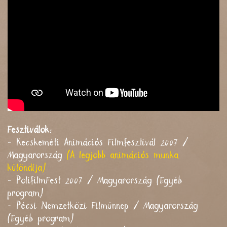
Fesztiválok:
- Kecskeméti Animációs Filmfesztivál 2007 /
Magyarország
(A legjobb animációs munka
különdíja)
- PolifilmFest 2007 / Magyarország (Egyéb
program)
- Pécsi Nemzetközi Filmünnep / Magyarország
(Egyéb program)