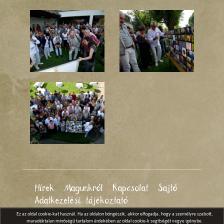
Hírek
Magunkról
Kapcsolat
Sajtó
Adatkezelési tájékoztató
Ez az oldal cookie-kat használ. Ha az oldalon böngészik, akkor elfogadja, hogy a személyre szabott,
maradéktalan minőségű tartalom érdekében az oldal cookie-k segítségét vegye igénybe.