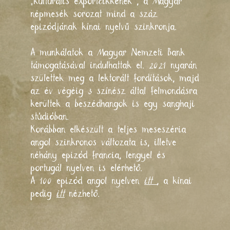
„kulturális exportcikkének”, a Magyar
népmesék sorozat mind a száz
epizódjának kínai nyelvű szinkronja.
A munkálatok a Magyar Nemzeti Bank
támogatásával indulhattak el. 2021 nyarán
születtek meg a lektorált fordítások, majd
az év végéig 3 színész által felmondásra
kerültek a beszédhangok is egy sanghaji
stúdióban.
Korábban elkészült a teljes meseszéria
angol szinkronos változata is, illetve
néhány epizód francia, lengyel és
portugál nyelven is elérhető.
A 100 epizód angol nyelven
itt
, a kínai
pedig
itt
nézhető.