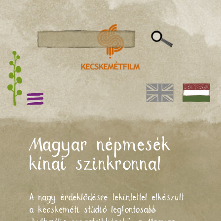
Magyar népmesék
kínai szinkronnal
A nagy érdeklődésre tekintettel elkészült
a kecskeméti stúdió legfontosabb