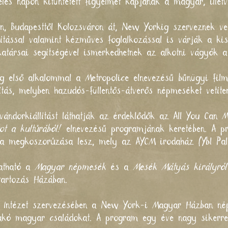
eles napon kitüntetett figyelmet kapjanak a magyar, ille
n, Budapesttől Kolozsváron át, New Yorkig szerveznek ve
llítással valamint kézműves foglalkozással is várják a ki
társai segítségével ismerkedhetnek az alkotni vágyók a 
eg első alkalommal a
Metropolice
elnevezésű bűnügyi film
tás, melyben hazudós-füllentős-átverős népmeséket vetíte
ándorkiállítást láthatják az érdeklődők az
All You Can 
ot a kultúrából!
elnevezésű programjának keretében. A 
la megkoszorúzása lesz, mely az AYCM irodaház (Ybl Palot
gatható a
Magyar népmesék
és a
Mesék Mátyás királyról
tartozás Házában
.
Intézet
szervezésében a New York-i Magyar Házban népm
akó magyar családokat. A program egy éve nagy sikerrel s