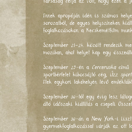
Társaság célja az volt, hogy ezen a j
Ennek apropóján idén is számos helye
sorozatból, de egyes helyszíneken kiá
foglalkozásokon a Kecskemétfilm munka
Szeptember 21–24. között rendezik m
moziban, ahol helyet kap egy összeállí
Szeptember 29-én a
Cerceruska
című v
sportbérletet kibocsájtó cég,
Űzz sport
Elek egykori lakóhelyén lévő emléktáb
Szeptember 30-tól egy évig lesz láto
álló időszaki kiállítás a
csepeli Össze
Szeptember 30-án a
New York-i Liszt 
gyermekfoglalkozással várják az ott l