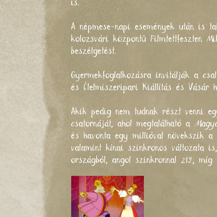
is.
A népmese-napi események után is talá
kolozsvári központú
Filmtettfeszt
en Mi
beszélgetést.
Gyermekfoglalkozásra invitálják a cs
és Élelmiszeripari Kiállítás és Vásár
h
Akik pedig nem tudnak részt venni e
csatornáját
, ahol megtalálható a
Magy
és havonta egy millióval növekszik a
valamint
kínai
szinkronos változata is
országból, angol szinkronnal 219, míg