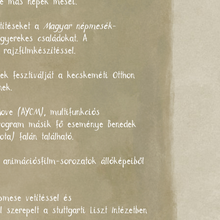
tve más népek meséi.
títéseket a
Magyar népmesék
-
sgyerekes családokat. A
rajzfilmkészítéssel.
ek fesztiválját a kecskeméti Otthon
nek.
Move (AYCM),
multifunkciós
program másik fő eseménye Benedek
a) falán található.
animációsfilm-sorozatok állóképeiből
ese vetítéssel és
zerepelt a stuttgarti Liszt Intézetben