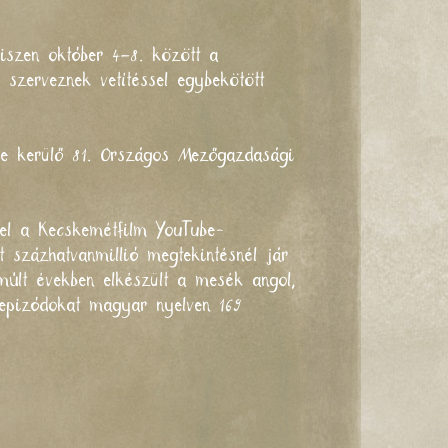
iszen október 4–8. között a
 szerveznek vetítéssel egybekötött
re kerülő
81. Országos Mezőgazdasági
fel a
Kecskemétfilm YouTube-
 százhatvanmillió megtekintésnél jár
lmúlt években elkészült a mesék
angol
,
 epizódokat magyar nyelven 169