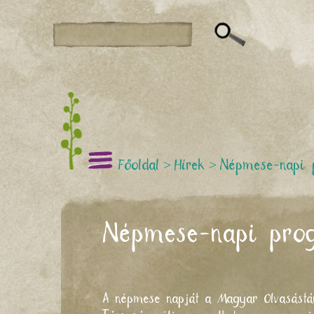
Főoldal
>
Hírek
>
Népmese-napi 
Népmese-napi prog
A népmese napját a Magyar Olvasástár