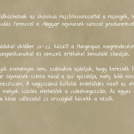
lkozhatnak az ikonikus rajzfilmsorozattal a rajongók, h
kulás Ferenccel a
Magyar népmesék
-sorozat producerével
aládokat október 20–22. között a Hungexpon megrendezés
ungarikumokat és nemzeti értékeket bemutató standján.
gyik eseményen sem, számukra ajánljuk, hogy keressék 
ar népmesék
-széria mind a 100 epizódja, mely több mint
 nézőszám. A nagyszámú külföldi érdeklődés miatt az e
, melyek szintén elérhetőek a videómegosztón. Az egyes
 a kínai változatot 23 országból követik a nézők.