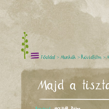
Főoldal
>
Munkák
>
Rövidfilm
>
Majd a tiszt