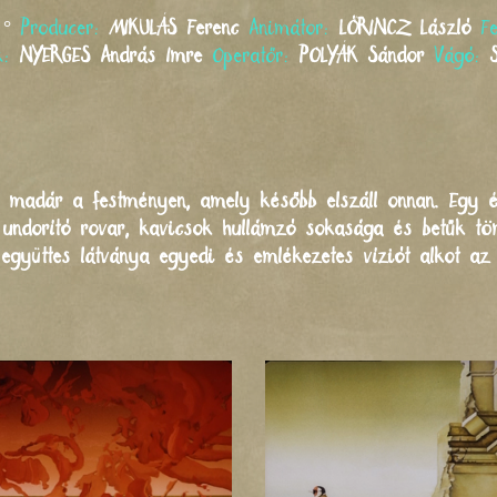
°
Producer:
MIKULÁS
Ferenc
Animátor:
LŐRINCZ
László
F
k:
NYERGES
András Imre
Operatőr:
POLYÁK
Sándor
Vágó:
 madár a festményen, amely később elszáll onnan. Egy ét
 undorító rovar, kavicsok hullámzó sokasága és betűk tö
együttes látványa egyedi és emlékezetes víziót alkot az