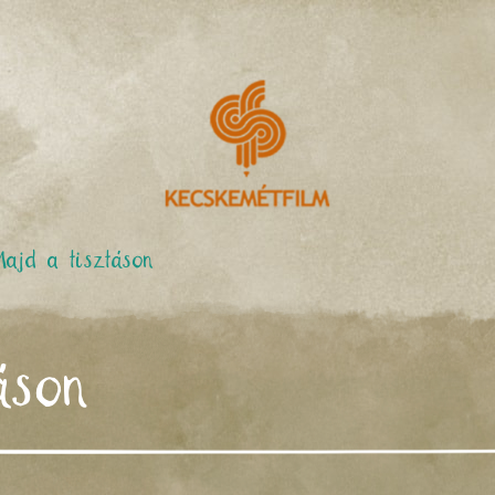
Majd a tisztáson
áson