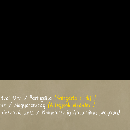
tivál 1983 / Portugália
(Kategória 1. díj )
1985 / Magyarország
(A legjobb elsőfilm )
ilmfesztivál 2012 / Németország (Panoráma program)