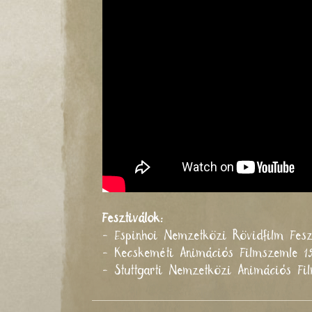
Fesztiválok:
- Espinhoi Nemzetközi Rövidfilm Fesz
- Kecskeméti Animációs Filmszemle 
- Stuttgarti Nemzetközi Animációs F