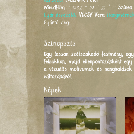
Rendező:
MOLNÁR
Péter
rövidfilm
° 1982 ° 08 ' 21 " °
Színes
Gyártásvezető:
VÉCSY
Vera
Hangmérnö
Gyártó cég:
Szinopszis
Egy lassan szétszakadó festmény, egy
felbukkan, majd ellenpontozásként egy
a vizuális motívumok és hanghatások 
változásáról.
Képek