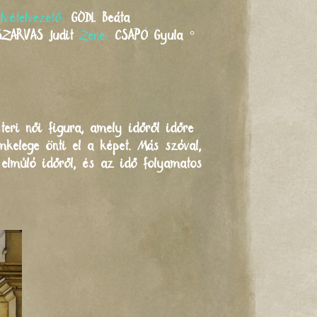
elvételvezető:
GÖDL
Beáta
SZARVAS
Judit
Zene:
CSAPÓ
Gyula
°
eri női figura, amely időről időre
mkelege önti el a képet. Más szóval,
 elmúló időről, és az idő folyamatos