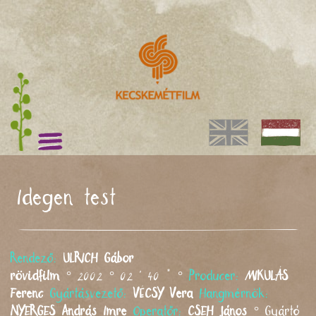
Idegen test
Rendező:
ULRICH
Gábor
rövidfilm
° 2002 ° 02 ' 40 " °
Producer:
MIKULÁS
Ferenc
Gyártásvezető:
VÉCSY
Vera
Hangmérnök:
NYERGES
András Imre
Operatőr:
CSEH
János
°
Gyártó