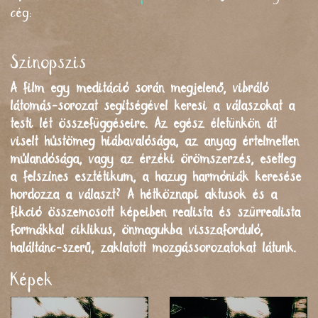
cég:
Szinopszis
A film egy meditáció során megjelenő, vibráló
látomás-sorozat segítségével keresi a válaszokat a
testi lét összefüggéseire. Az egész életünkön át
viselt hústömeg hiábavalósága, az anyag értelmetlen
múlandósága, vagy az érzéki örömszerzés, esetleg
a felszínes esztétikum, a hazug harmóniák keresése
hordozza a választ? A hétköznapi aktusok és a
fikció összemosott képeiben realista és szürrealista
formákkal ciklikus, önmagukba visszaforduló,
haláltánc-szerű, zaklatott mozgássorozatokat látunk.
Képek