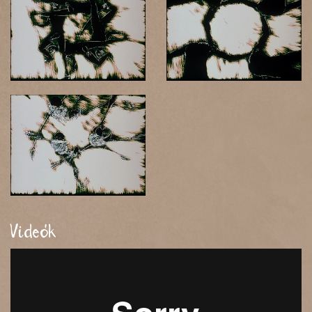
Videók
Foreign body
from
Gábor Ulrich
on
Vimeo
.