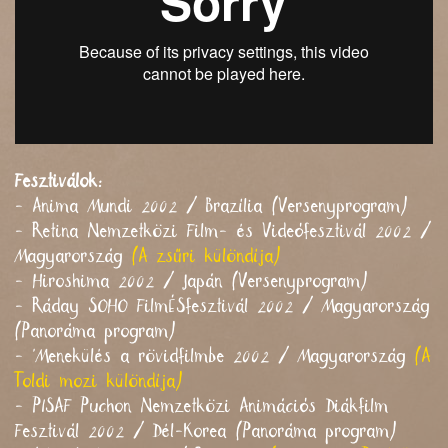
Fesztiválok:
- Anima Mundi 2002 / Brazília (Versenyprogram)
- Retina Nemzetközi Film- és Videófesztivál 2002 /
Magyarország
(A zsűri különdíja)
- Hiroshima 2002 / Japán (Versenyprogram)
- Ráday SOHO FilmÉSfesztivál 2002 / Magyarország
(Panoráma program)
- 'Menekülés a rövidfilmbe 2002 / Magyarország
(A
Toldi mozi különdíja)
- PISAF Puchon Nemzetközi Animációs Diákfilm
Fesztivál 2002 / Dél-Korea (Panoráma program)