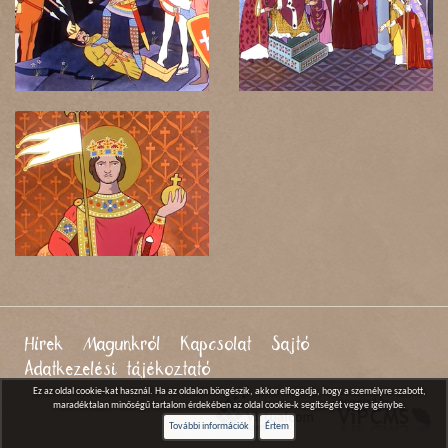
Hírek
Magunkról
Kapcsolat
Sajtó
Adatkezelési tájékoztató
Ez az oldal cookie-kat használ. Ha az oldalon böngészik, akkor elfogadja, hogy a személyre szabott,
maradéktalan minőségű tartalom érdekében az oldal cookie-k segítségét vegye igénybe.
További információk
Értem