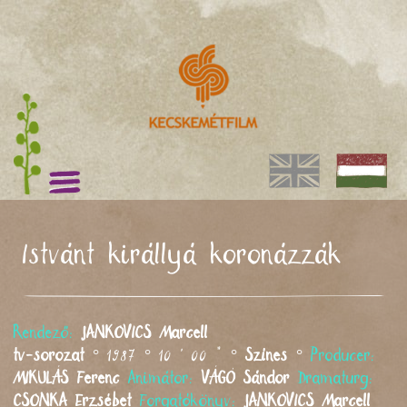
Istvánt királlyá koronázzák
Rendező:
JANKOVICS
Marcell
tv-sorozat
° 1987 ° 10 ' 00 " °
Színes
°
Producer:
MIKULÁS
Ferenc
Animátor:
VÁGÓ
Sándor
Dramaturg:
CSONKA
Erzsébet
Forgatókönyv:
JANKOVICS
Marcell