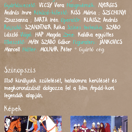
Gyártásvezető:
VÉCSY
Vera
Hangmérnök:
NYERGES
András Imre
Kihúzó-kifestő:
KISS
Mária
;
SZÉCHENYI
Zsuzsanna
;
BARTA
Irén
Operatőr:
KLAUSZ
András
Rajzoló:
SZANDTNER
Réka
Színes technika:
SZABÓ
László
Vágó:
HAP
Magda
Zene:
Kaláka együttes
Elbeszélő:
MÁDI SZABÓ
Gábor
Figuraterv:
JANKOVICS
Marcell
Háttér:
MOLNÁR
Péter
°
Gyártó cég:
Szinopszis
Első királyunk születését, hatalomra kerülését és
megkoronázását dolgozza fel a film Árpád-kori
legendák alapján.
Képek