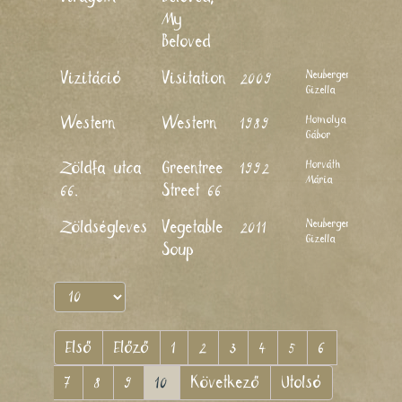
My
Beloved
Neuberger
Vizitáció
Visitation
2009
Gizella
Homolya
Western
Western
1989
Gábor
Horváth
Zöldfa utca
Greentree
1992
Mária
66.
Street 66
Neuberger
Zöldségleves
Vegetable
2011
Gizella
Soup
Első
Előző
1
2
3
4
5
6
7
8
9
10
Következő
Utolsó