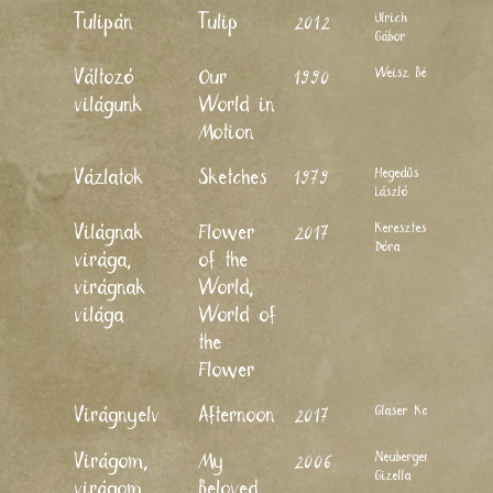
Ulrich
Tulipán
Tulip
2012
Gábor
Weisz Béla
Változó
Our
1990
világunk
World in
Motion
Hegedűs
Vázlatok
Sketches
1979
László
Keresztes
Világnak
Flower
2017
Dóra
virága,
of the
virágnak
World,
világa
World of
the
Flower
Glaser Kati
Virágnyelv
Afternoon
2017
Neuberger
Virágom,
My
2006
Gizella
virágom
Beloved,