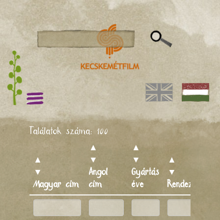
Találatok száma:
100
▲
▲
▲
▼
▼
▲
▼
Angol
Gyártás
▼
Magyar cím
cím
éve
Rendező