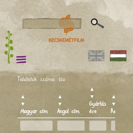
Találatok száma:
100
▲
▲
▲
▼
▲
▼
▼
Gyártás
▼
Magyar cím
Angol cím
éve
Rendező