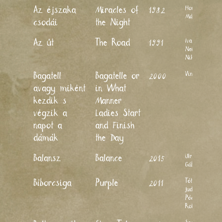
Horváth
Az éjszaka
Miracles of
1982
Mária
csodái
the Night
Ivanov
Az út
The Road
1991
Neikov
Nikolai
Vincze Éva
Bagatell
Bagatelle or
2000
avagy miként
in What
kezdik s
Manner
végzik a
Ladies Start
napot a
and Finish
dámák
the Day
Ulrich
Balansz
Balance
2015
Gábor
Tóth-Pócs
Bíborcsiga
Purple
2011
Judit, Tóth-
Pócs
Roland