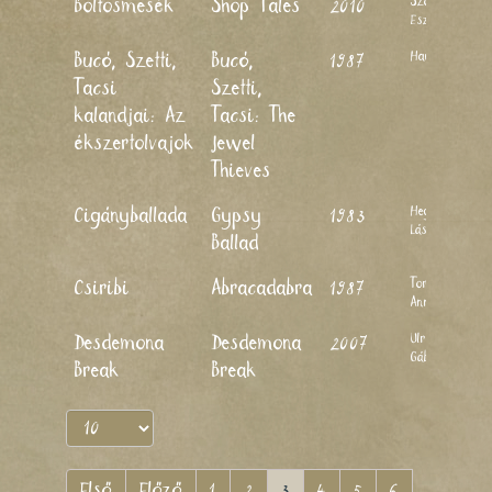
Szoboszlay
Boltosmesék
Shop Tales
2010
Eszter
Haui József
Bucó, Szetti,
Bucó,
1987
Tacsi
Szetti,
kalandjai: Az
Tacsi: The
ékszertolvajok
Jewel
Thieves
Hegedűs
Cigányballada
Gypsy
1983
László
Ballad
Toró
Csiribi
Abracadabra
1987
Annamária
Ulrich
Desdemona
Desdemona
2007
Gábor
Break
Break
Első
Előző
1
2
3
4
5
6